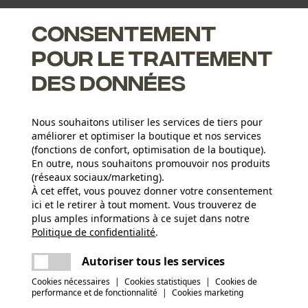
 à sa forme vrillée.
Consentement
pour le traitement
des données
ée
Nous souhaitons utiliser les services de tiers pour
améliorer et optimiser la boutique et nos services
re
(fonctions de confort, optimisation de la boutique).
En outre, nous souhaitons promouvoir nos produits
(réseaux sociaux/marketing).
À cet effet, vous pouvez donner votre consentement
Groupe dâge
ici et le retirer à tout moment. Vous trouverez de
adulte
plus amples informations à ce sujet dans notre
Politique de confidentialité
partager
.
Une erreur s'est produite. Veuillez essayer
Matériau du sabot
encore.
mail
Autoriser tous les services
Aluminium
Poids de larticle
921.0 g
Cookies nécessaires
|
Cookies statistiques
|
Cookies de
performance et de fonctionnalité
|
Cookies marketing
(1)