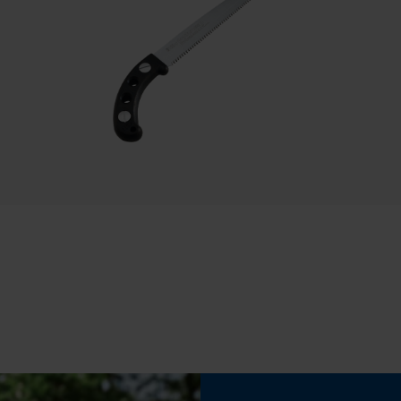
Sauvegarder les préférences pour
traitement des données
Econda Tag Manager
Propriété
Effet de fendage élevé
Cookies statistiques
Inverseur de phase
Non
Econda Analytics
Mouseflow Web Analytics Tool
Tension de chaîne sans outil
Non
Fact-Finder Tracking
Cookies de performance et de
fonctionnalité