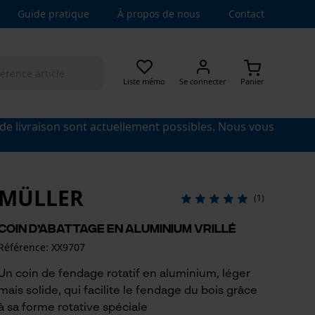
Guide pratique
À propos de nous
Contact
Liste mémo
Se connecter
Panier
 de livraison sont actuellement possibles. Nous vous
MÜLLER
(1)
Coin d’abattage en aluminium vrillé
Référence: XX9707
Un coin de fendage rotatif en aluminium, léger
mais solide, qui facilite le fendage du bois grâce
à sa forme rotative spéciale