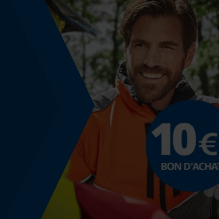
Énergie & performance
Indicateur de capacité de la batterie
Non
Fonction powerbank
Non
Utilisation et fonctionnement
Consignes dutilisation
Attention : les coins peuvent se fendre, veuillez
porter des lunettes de protection lorsque vous
travaillez sur les coins.