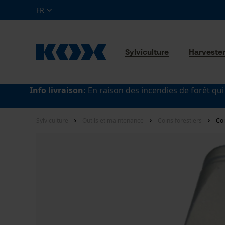
FR
Sylviculture
Harveste
Info livraison:
En raison des incendies de forêt qui
Sylviculture
Outils et maintenance
Coins forestiers
Coi