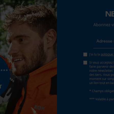
N
Loop54 Personalization
Batterie incluse
Page d'accueil personnalisée
Abonnez-vo
Batterie/piles non incluses
Panier sauvegardé
Salutation personnelle
Géo-IP et détection des utilisateurs
J'ai lu la
politique
Vidéos YouTube
Si vous acceptez 
Google Maps
faire parvenir d
notre newsletter
Prise de contact par chat
des tiers. Vous p
moment sur simple
un lien tout en b
* Champs obligat
Cookies marketing
*** Valable à par