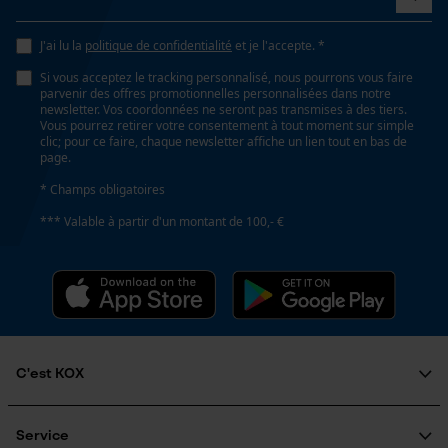
Fonction de hachage
J'ai lu la
politique de confidentialité
et je l'accepte. *
Non
Si vous acceptez le tracking personnalisé, nous pourrons vous faire
parvenir des offres promotionnelles personnalisées dans notre
Loop54 Personalization
newsletter. Vos coordonnées ne seront pas transmises à des tiers.
Vous pourrez retirer votre consentement à tout moment sur simple
Page d'accueil personnalisée
Inverseur de phase
clic; pour ce faire, chaque newsletter affiche un lien tout en bas de
Non
page.
Panier sauvegardé
* Champs obligatoires
Salutation personnelle
Géo-IP et détection des
*** Valable à partir d'un montant de 100,- €
Coupe en biais
utilisateurs
Non
Vidéos YouTube
Google Maps
Tension de chaîne sans outil
Prise de contact par chat
Non
C'est KOX
Cookies marketing
Remplacement de chaîne sans outil
Qui sommes-nous?
Non
Engagement social
Service