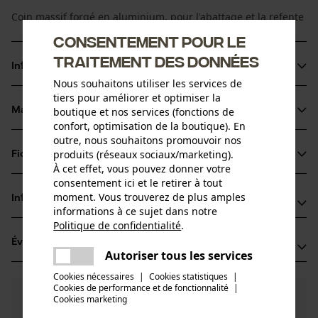
Coin massif forgé en aluminium, pour l'abattage et la refente
Consentement pour le
traitement des données
Informations sur le produit
Nous souhaitons utiliser les services de
tiers pour améliorer et optimiser la
Matériau & entretien
boutique et nos services (fonctions de
Détails du produit
confort, optimisation de la boutique). En
outre, nous souhaitons promouvoir nos
Type dactivité
produits (réseaux sociaux/marketing).
Fiches techniques
Matériau
Travaux de calage, Abattage
À cet effet, vous pouvez donner votre
consentement ici et le retirer à tout
Fiche de données de sécurité du produit (PDF)
Matériau principal
moment. Vous trouverez de plus amples
Informations fabricant
Aluminium
informations à ce sujet dans notre
Groupe dâge
Politique de confidentialité
.
Leonhard Müller + Söhne GmbH
adulte
partager
Évaluations
(5)
Zellach 4
Une erreur s'est produite. Veuillez
Autoriser tous les services
Matériau du sabot
partager
9413 St. Gertraud, Autriche
essayer encore.
Aluminium
Cookies nécessaires
|
Cookies statistiques
|
E-mail: office@mueller-hammerwerk.at
Nombre de pièces
Cookies de performance et de fonctionnalité
mail
|
4.6
Des questions ?
(5)
1 pcs
Site web: -
Recommander ce produit
Cookies marketing
Nos experts sont à votre disposition !
Tél.: + 43 4352 71 13 1