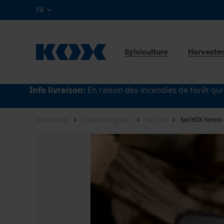
FR
Sylviculture
Harveste
Info livraison:
En raison des incendies de forêt qui
Sylviculture
Chaînes et guides
Set 1+4
Set KOX Forest-