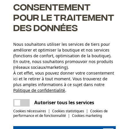
Consentement
chaîne, ce super-set comprend 1+4 un guide et 4 chaînes
ne sans attendre !
pour le traitement
des données
Nous souhaitons utiliser les services de tiers pour
les pour bois durs
améliorer et optimiser la boutique et nos services
(fonctions de confort, optimisation de la boutique).
guide peut être remplacée
En outre, nous souhaitons promouvoir nos produits
meilleure lubrification du guide et de la chaîne
(réseaux sociaux/marketing).
À cet effet, vous pouvez donner votre consentement
ici et le retirer à tout moment. Vous trouverez de
plus amples informations à ce sujet dans notre
Nombre de pièces
Politique de confidentialité
partager
.
Une erreur s'est produite. Veuillez essayer
5 pcs
encore.
mail
Autoriser tous les services
c le produit ou si vous constatez des défauts,
Cookies nécessaires
|
Cookies statistiques
|
Cookies de
03 55 401 480 ou par e-mail à info-fr@kox.eu.
(2)
performance et de fonctionnalité
|
Cookies marketing
Poids de larticle
3270.0 g