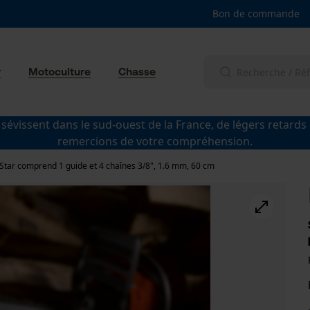
Bon de commande
r
Motoculture
Chasse
 sévissent dans le sud-ouest de la France, de légers retards
remercions de votre compréhension.
Star comprend 1 guide et 4 chaînes 3/8", 1.6 mm, 60 cm