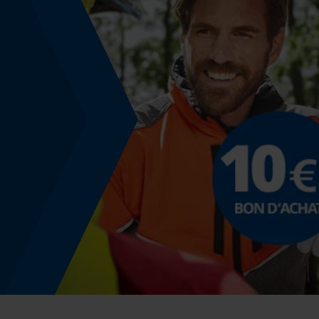
Indicateur de capacité de la batterie
Non
Fonction powerbank
Non
Spécification du rail de guidage
Raccordement des rails de guidage
D025
Spécification de la tronçonneuse
Modèle de tronçonneuse
Jonsered 110, Stihl MS 500i, Stihl MS 400 C-M,