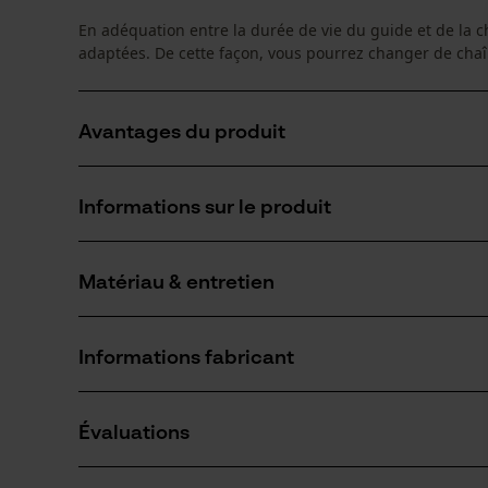
En adéquation entre la durée de vie du guide et de la 
adaptées. De cette façon, vous pourrez changer de chaî
Avantages du produit
Convient pour des tronçonneuses universelles et cel
Informations sur le produit
En cas d'usure ou de pignon défectueux, la tête du 
Les orifices de lubrifications en biais permettent une 
Matériau & entretien
Détails du produit
Groupe dâge
Informations fabricant
adulte
Matériau
Si vous avez des questions ou des problèmes ave
Revêtement de surface
Évaluations
n'hésitez pas à nous contacter par téléphone au 
Surface huilée
Nombre déléments propulseurs
84