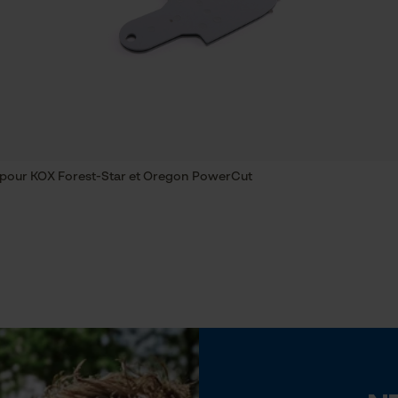
Econda Tag Manager
Inverseur de phase
Non
Cookies statistiques
Pas
3/8"
m pour KOX Forest-Star et Oregon PowerCut
Econda Analytics
Tension de chaîne sans outil
Mouseflow Web Analytics Tool
Non
Fact-Finder Tracking
Cookies de performance et de
fonctionnalité