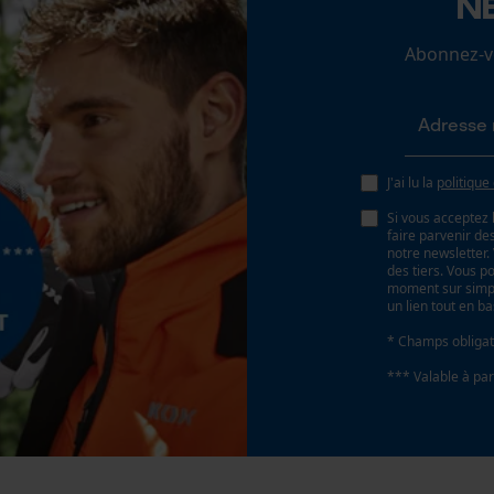
N
Loop54 Personalization
Batterie incluse
Abonnez-vo
Batterie/piles non incluses
Page d'accueil personnalisée
Panier sauvegardé
Salutation personnelle
Géo-IP et détection des utilisateurs
J'ai lu la
politique
Vidéos YouTube
Si vous acceptez 
faire parvenir d
Google Maps
notre newsletter
des tiers. Vous p
Prise de contact par chat
moment sur simple
Type de rails de guidage
un lien tout en b
Forest-Star
* Champs obligat
Cookies marketing
*** Valable à par
Type de chaîne
Google Global Site Tag
carrée