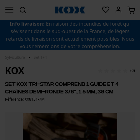
Info livraison:
En raison des incendies de forêt qui
sévissent dans le sud-ouest de la France, de légers
retards de livraison sont actuellement possibles. Nous
vous remercions de votre compréhension.
Sylviculture
Set 1+4
KOX
(0)
Set KOX Tri-Star comprend 1 guide et 4
chaînes demi-ronde 3/8", 1.5 mm, 38 cm
Référence: XX8151-7M