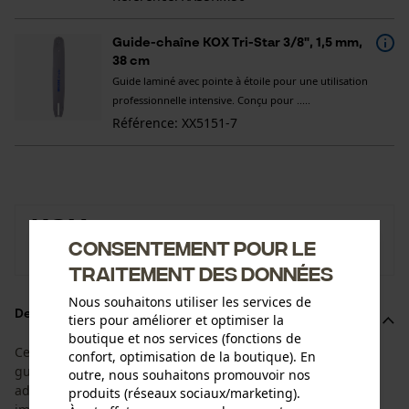
Guide-chaîne KOX Tri-Star 3/8", 1,5 mm,
38 cm
Guide laminé avec pointe à étoile pour une utilisation
professionnelle intensive. Conçu pour .....
Référence: XX5151-7
KOX
Consentement pour le
Vers la boutique de la marque KOX
traitement des données
Nous souhaitons utiliser les services de
Description du produit
tiers pour améliorer et optimiser la
boutique et nos services (fonctions de
Ces super set sont en adéquation entre la durée de vie du
confort, optimisation de la boutique). En
guide et des chaînes. Vous recevez 1 guide avec 4 chaînes
outre, nous souhaitons promouvoir nos
adaptées. Vous pourrez alors changer de chaîne
produits (réseaux sociaux/marketing).