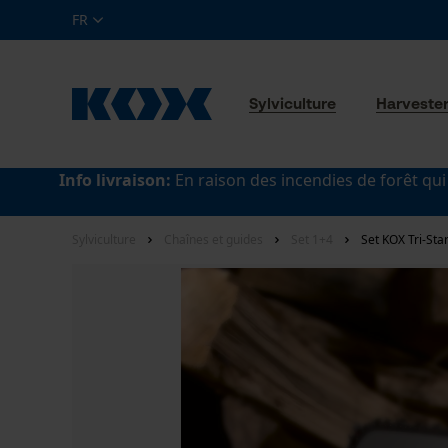
FR
Sylviculture
Harveste
Info livraison:
En raison des incendies de forêt qui
Sylviculture
Chaînes et guides
Set 1+4
Set KOX Tri-Sta