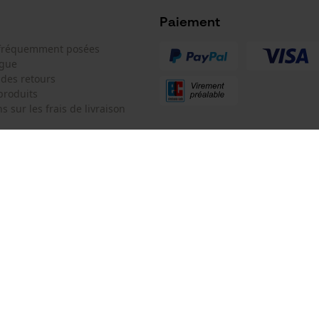
Microsoft Advertising Universal Event
Tracking
Paiement
Type de chaîne
Facebook Pixel
 fréquemment posées
demi-ronde
ogue
Survicate
 des retours
produits
s sur les frais de livraison
0,
 de contact
KOX SARL
e de commande
Pour les Pros du Bois et de la Mo
Siège social:
l
3 Rue Alexandre Volta
 contrat
67450 Mundolsheim
Pas de magasin !
Adresse de retour:
Oregon Tool GmbH