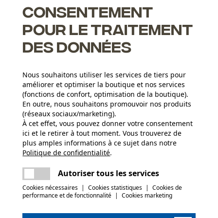
Consentement
 set 1+4 est en adéquation avec la durée de vie du guide et
médiatement.
pour le traitement
des données
Nous souhaitons utiliser les services de tiers pour
ssue de l'un des fabricants leader de guides et de chaînes - pour
améliorer et optimiser la boutique et nos services
(fonctions de confort, optimisation de la boutique).
En outre, nous souhaitons promouvoir nos produits
u guide et de la chaîne grâce à un clapet qui maintient le
(réseaux sociaux/marketing).
À cet effet, vous pouvez donner votre consentement
ici et le retirer à tout moment. Vous trouverez de
 l'outil de coupe
plus amples informations à ce sujet dans notre
Nombre de pièces
Politique de confidentialité
partager
.
Une erreur s'est produite. Veuillez essayer
5 pcs
encore.
mail
Autoriser tous les services
c le produit ou si vous constatez des défauts,
Cookies nécessaires
|
Cookies statistiques
|
Cookies de
03 55 401 480 ou par e-mail à info-fr@kox.eu.
(5)
performance et de fonctionnalité
|
Cookies marketing
Poids de larticle
2680.0 g