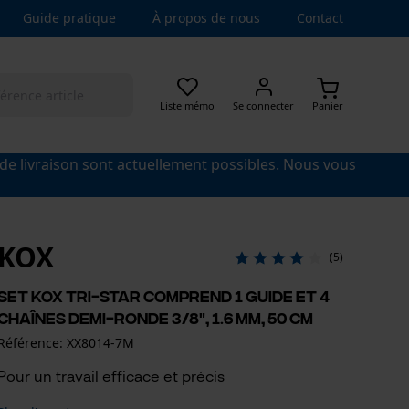
Guide pratique
À propos de nous
Contact
Liste mémo
Se connecter
Panier
 de livraison sont actuellement possibles. Nous vous
KOX
(5)
Set KOX Tri-Star comprend 1 guide et 4
chaînes demi-ronde 3/8", 1.6 mm, 50 cm
Référence: XX8014-7M
Pour un travail efficace et précis