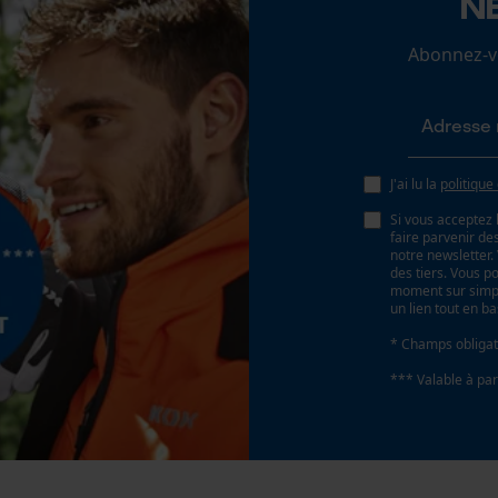
N
Loop54 Personalization
Abonnez-vo
Page d'accueil personnalisée
Panier sauvegardé
Batterie incluse
Salutation personnelle
Batterie/piles non incluses
Géo-IP et détection des utilisateurs
J'ai lu la
politique
Vidéos YouTube
Si vous acceptez 
faire parvenir d
Google Maps
notre newsletter
des tiers. Vous p
Prise de contact par chat
moment sur simple
un lien tout en b
* Champs obligat
Cookies marketing
*** Valable à par
Type de rails de guidage
Tri-Star
Google Global Site Tag