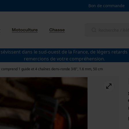
Bon de commande
r
Motoculture
Chasse
 sévissent dans le sud-ouest de la France, de légers retards
remercions de votre compréhension.
r comprend 1 guide et 4 chaînes demi-ronde 3/8", 1.6 mm, 50 cm