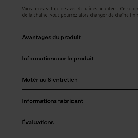
Vous recevez 1 guide avec 4 chaînes adaptées. Ce super
de la chaîne. Vous pourrez alors changer de chaîne im
Avantages du produit
Vous recevez une excellente qualité professionnelle i
Informations sur le produit
un prix KOX, comme toujours très avantageux
Meilleure performance de coupe et longévité accrue d
lubrifiant là où il est nécessaire.
Matériau & entretien
Détails du produit
Ces chaînes permettent une réduction de vibration de
Groupe dâge
Informations fabricant
adulte
Matériau
Si vous avez des questions ou des problèmes ave
Revêtement de surface
Évaluations
n'hésitez pas à nous contacter par téléphone au 
Surface huilée
Nombre déléments propulseurs
72