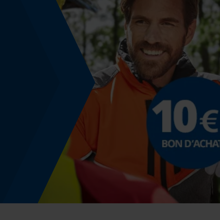
Non
Énergie & performance
Indicateur de capacité de la batterie
Non
Fonction powerbank
Non
Spécification du rail de guidage
Raccordement des rails de guidage
D025