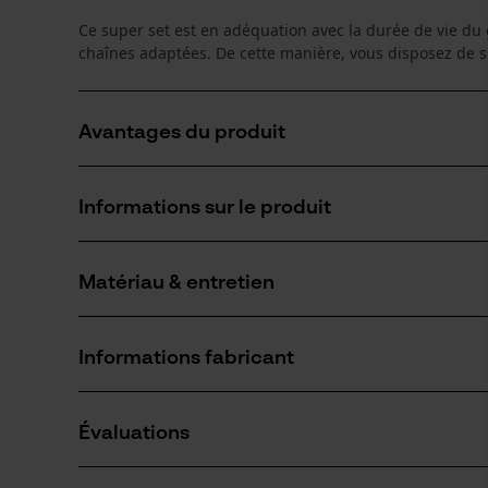
Ce super set est en adéquation avec la durée de vie du 
chaînes adaptées. De cette manière, vous disposez de 
Avantages du produit
Le guide chaîne KOX Tri-Star combine une haute stabili
Informations sur le produit
Un clapet maintenant le lubrifiant à l'endroit où il 
coupe plus élevée et augmente la durabilité de la ch
Chocs retour réduits grâce aux limiteurs de profond
Matériau & entretien
Détails du produit
Groupe dâge
Informations fabricant
adulte
Matériau
Si vous avez des questions ou des problèmes ave
Revêtement de surface
Évaluations
n'hésitez pas à nous contacter par téléphone au 
Surface huilée, Surface vernie
Nombre déléments propulseurs
45