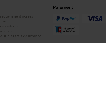
demi-ronde
Microsoft Advertising Universal Event
Tracking
Paiement
Facebook Pixel
 fréquemment posées
ogue
Survicate
 des retours
produits
s sur les frais de livraison
 de contact
KOX SARL
e de commande
Pour les Pros du Bois et de la Mo
Siège social:
3 Rue Alexandre Volta
 contrat
67450 Mundolsheim
Pas de magasin !
Adresse de retour:
Oregon Tool GmbH