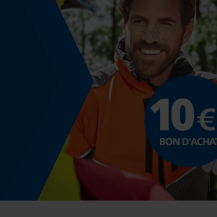
Énergie & performance
Indicateur de capacité de la batterie
Non
Fonction powerbank
Non
Spécification du rail de guidage
Raccordement des rails de guidage
A041
Spécification de la tronçonneuse
Modèle de tronçonneuse