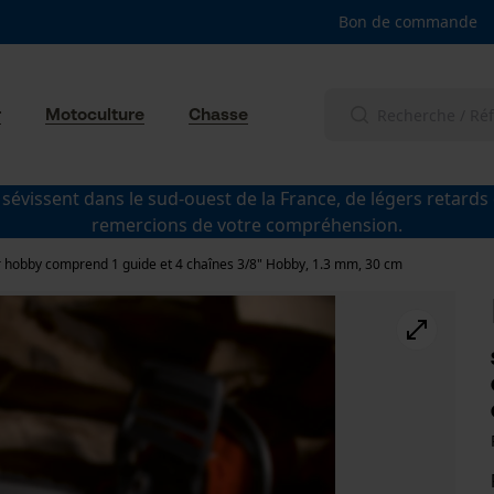
Bon de commande
r
Motoculture
Chasse
 sévissent dans le sud-ouest de la France, de légers retards
remercions de votre compréhension.
r hobby comprend 1 guide et 4 chaînes 3/8" Hobby, 1.3 mm, 30 cm