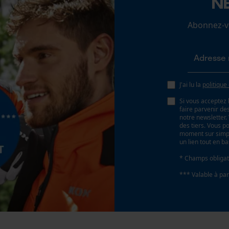
N
Loop54 Personalization
Abonnez-vo
Batterie incluse
Page d'accueil personnalisée
Batterie/piles non incluses
Panier sauvegardé
Salutation personnelle
Géo-IP et détection des utilisateurs
J'ai lu la
politique
Vidéos YouTube
Si vous acceptez 
faire parvenir d
Google Maps
notre newsletter
des tiers. Vous p
Prise de contact par chat
moment sur simple
un lien tout en b
Type de rails de guidage
* Champs obligat
Tri-Star hobby
Cookies marketing
*** Valable à par
Google Global Site Tag
Type de chaîne