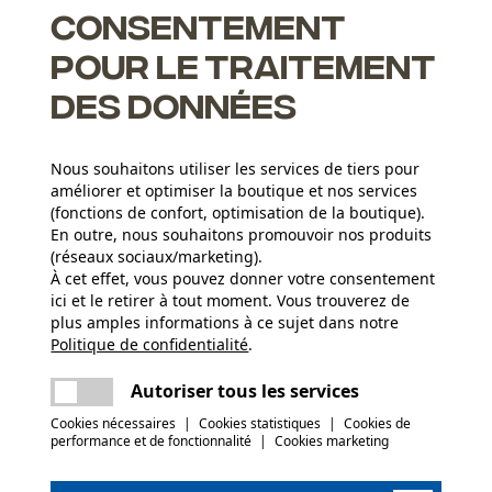
Consentement
guide et de la chaîne. Vous recevez 1 guide-chaîne avec 4
suite d'une chaîne de rechange.
pour le traitement
des données
Nous souhaitons utiliser les services de tiers pour
té et un faible poids grâce à l'alliage acier silicium
améliorer et optimiser la boutique et nos services
(fonctions de confort, optimisation de la boutique).
est nécessaire; vous permet de bénéficier d'une performance de
En outre, nous souhaitons promouvoir nos produits
aîne et du guide
(réseaux sociaux/marketing).
eur biseautés en forme de rampe de la chaîne
À cet effet, vous pouvez donner votre consentement
ici et le retirer à tout moment. Vous trouverez de
plus amples informations à ce sujet dans notre
Nombre de pièces
Politique de confidentialité
partager
.
Une erreur s'est produite. Veuillez essayer
5 pcs
encore.
mail
Autoriser tous les services
c le produit ou si vous constatez des défauts,
Cookies nécessaires
|
Cookies statistiques
|
Cookies de
03 55 401 480 ou par e-mail à info-fr@kox.eu.
(5)
performance et de fonctionnalité
|
Cookies marketing
Poids de larticle
1040.0 g