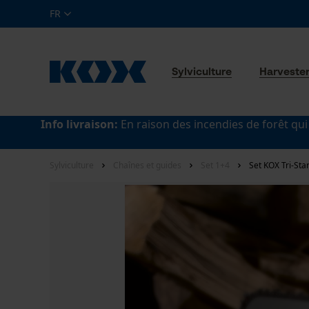
FR
Sylviculture
Harveste
Info livraison:
En raison des incendies de forêt qui
Sylviculture
Chaînes et guides
Set 1+4
Set KOX Tri-Sta