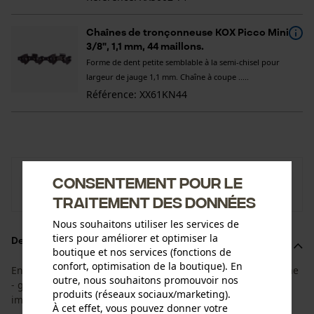
Chaînes de tronçonneuse KOX Picco Mini
3/8", 1,1 mm, 44 maillons.
Forme de dent petite semblable à la semi-chisel pour
largeur de jauge 1,1 mm. Chaîne à coupe .....
Référence: XX61KN44
KOX
Consentement pour le
Vers la boutique de la marque KOX
traitement des données
Nous souhaitons utiliser les services de
tiers pour améliorer et optimiser la
Description du produit
boutique et nos services (fonctions de
confort, optimisation de la boutique). En
En adéquation entre la durée de vie du guide et de la chaîne
outre, nous souhaitons promouvoir nos
- grâce à ce super set 1+4 vous pourrez changer de chaîne
produits (réseaux sociaux/marketing).
immédiatement !
À cet effet, vous pouvez donner votre