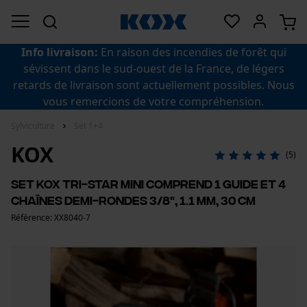
Info livraison:
En raison des incendies de forêt qui
sévissent dans le sud-ouest de la France, de légers
retards de livraison sont actuellement possibles. Nous
vous remercions de votre compréhension.
Sylviculture
Set 1+4
KOX
(5)
Set KOX Tri-Star mini comprend 1 guide et 4
chaînes demi-rondes 3/8", 1.1 mm, 30 cm
Référence: XX8040-7