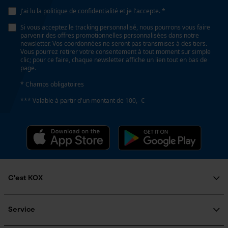
E3
Vidéos YouTube
J'ai lu la
politique de confidentialité
et je l'accepte. *
Google Maps
Si vous acceptez le tracking personnalisé, nous pourrons vous faire
parvenir des offres promotionnelles personnalisées dans notre
Prise de contact par chat
Fonction de hachage
newsletter. Vos coordonnées ne seront pas transmises à des tiers.
Vous pourrez retirer votre consentement à tout moment sur simple
Non
clic; pour ce faire, chaque newsletter affiche un lien tout en bas de
page.
Cookies marketing
* Champs obligatoires
Inverseur de phase
*** Valable à partir d'un montant de 100,- €
Non
Google Global Site Tag
Coupe en biais
Microsoft Advertising Universal
Non
Event Tracking
Facebook Pixel
C'est KOX
Pas
Survicate
3/8" mini
Qui sommes-nous?
Engagement social
Service
Guide pratique