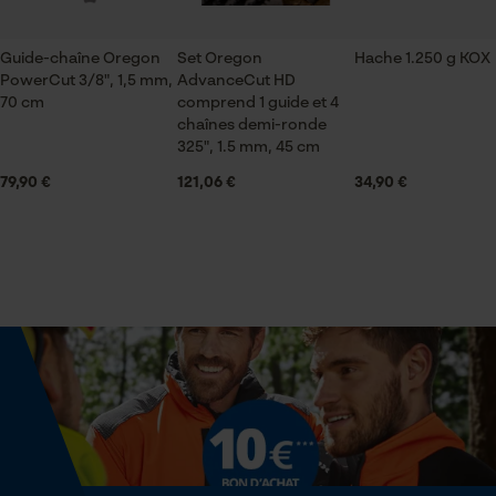
Contenu de la livraison
Guide-chaîne Oregon
Set Oregon
Hache 1.250 g KOX
Econda Analytics
PowerCut 3/8", 1,5 mm,
1 x guide-chaîne, 4 x chaînes
AdvanceCut HD
70 cm
comprend 1 guide et 4
Mouseflow Web Analytics Tool
chaînes demi-ronde
325", 1.5 mm, 45 cm
Fact-Finder Tracking
Dimensions et taille
79,90 €
121,06 €
34,90 €
Longueur du rail
Cookies de performance et de
45 cm
fonctionnalité
Spécifications techniques
Loop54 Personalization
Lubrification automatique de la chaîne
Non
Page d'accueil personnalisée
Panier sauvegardé
Propriété
Salutation personnelle