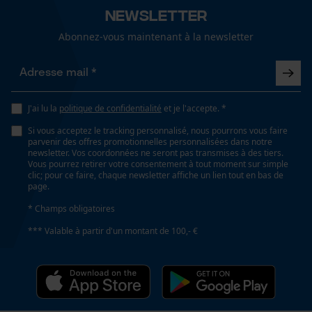
risque de recul réduit, Facile, Robuste, Haute
Géo-IP et détection des
Newsletter
utilisateurs
performance de coupe, Grande stabilité
Abonnez-vous maintenant à la newsletter
Vidéos YouTube
Google Maps
Fonction de hachage
Non
Prise de contact par chat
J'ai lu la
politique de confidentialité
et je l'accepte. *
Si vous acceptez le tracking personnalisé, nous pourrons vous faire
Inverseur de phase
parvenir des offres promotionnelles personnalisées dans notre
Cookies marketing
Non
newsletter. Vos coordonnées ne seront pas transmises à des tiers.
Vous pourrez retirer votre consentement à tout moment sur simple
clic; pour ce faire, chaque newsletter affiche un lien tout en bas de
page.
Coupe en biais
* Champs obligatoires
Google Global Site Tag
Non
*** Valable à partir d'un montant de 100,- €
Microsoft Advertising Universal
Event Tracking
Facebook Pixel
Pas
325"
Survicate