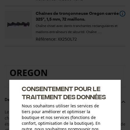
Chaînes de tronçonneuse Oregon carrée
325", 1,5 mm, 72 maillons.
Chaîne chisel avec dents tranchantes rectangulaires et
maillons entraîneurs de sécurité. Chaîne .....
Référence: XX25OL72
OREGON
Vers la boutique de la marque Oregon
Consentement pour le
traitement des données
Description du produit
Nous souhaitons utiliser les services de
tiers pour améliorer et optimiser la
Le kit est adapté à la durée de vie du guide-chaîne et de la
boutique et nos services (fonctions de
chaîne de tronçonneuse. Il est composé du guide-chaîne
confort, optimisation de la boutique). En
étroit Oregon AdvanceCut HD avec une longueur de coupe de
outre, nous souhaitons promouvoir nos