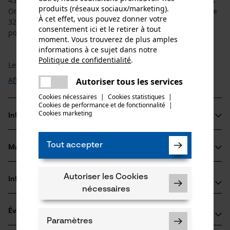
45 cm et de 4 chaînes de tronçonneuse à gouges complètes
produits (réseaux sociaux/marketing).
Oregon avec une largeur de maillon de 1,5 mm et un pas de
À cet effet, vous pouvez donner votre
325". Vous avez ainsi la chaîne de rechange adéquate à
consentement ici et le retirer à tout
portée de main.
moment. Vous trouverez de plus amples
informations à ce sujet dans notre
Politique de confidentialité
.
Le ...
partager
Une erreur s'est produite. Veuillez
Afficher plus
Autoriser tous les services
partager
essayer encore.
Cookies nécessaires
|
Cookies statistiques
|
Cookies de performance et de fonctionnalité
mail
|
Cookies marketing
Informations sur le produit
Tout accepter
Matériau & entretien
Détails du produit
Groupe dâge
Autoriser les Cookies
Informations fabricant
Matériau
adulte
nécessaires
Si vous avez des questions ou des problèmes avec le
Revêtement de surface
Évaluations
(0)
produit ou si vous constatez des défauts, n'hésitez
Surface huilée
Paramètres
Nombre de pièces
pas à nous contacter par téléphone au 03 55 401 480