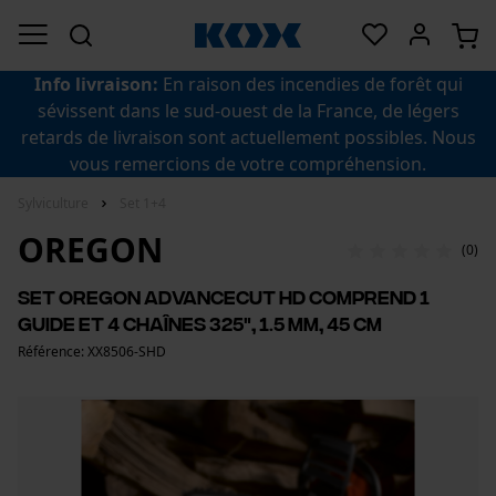
Info livraison:
En raison des incendies de forêt qui
sévissent dans le sud-ouest de la France, de légers
retards de livraison sont actuellement possibles. Nous
vous remercions de votre compréhension.
Sylviculture
Set 1+4
OREGON
(0)
Set Oregon AdvanceCut HD comprend 1
guide et 4 chaînes 325", 1.5 mm, 45 cm
Référence: XX8506-SHD