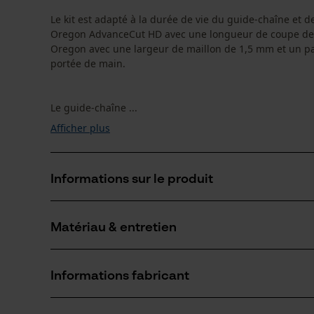
Le kit est adapté à la durée de vie du guide-chaîne et 
Oregon AdvanceCut HD avec une longueur de coupe de 
Oregon avec une largeur de maillon de 1,5 mm et un pa
portée de main.
Le guide-chaîne ...
Afficher plus
Informations sur le produit
Matériau & entretien
Détails du produit
Groupe dâge
Informations fabricant
adulte
Matériau
Si vous avez des questions ou des problèmes ave
Revêtement de surface