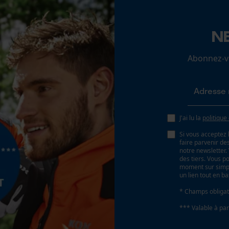
N
Loop54 Personalization
Page d'accueil personnalisée
Abonnez-vo
Panier sauvegardé
Salutation personnelle
Géo-IP et détection des utilisateurs
Batterie incluse
Vidéos YouTube
J'ai lu la
politique
Batterie/piles non incluses
Google Maps
Si vous acceptez 
faire parvenir d
Prise de contact par chat
notre newsletter
des tiers. Vous p
moment sur simple
un lien tout en b
Cookies marketing
* Champs obligat
*** Valable à par