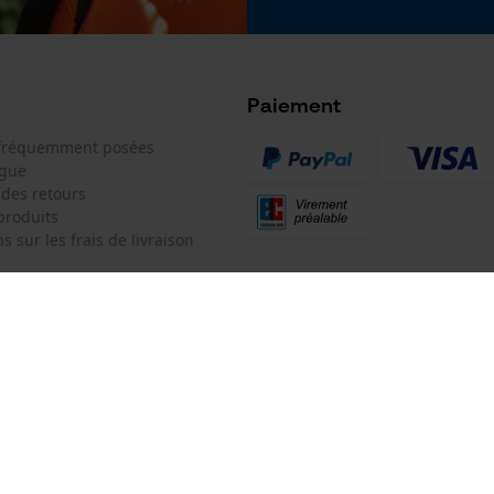
Type de rails de guidage
Google Global Site Tag
AdvanceCut HD
Microsoft Advertising Universal Event
Tracking
Facebook Pixel
Paiement
Survicate
 fréquemment posées
Type de chaîne
ogue
demi-ronde
 des retours
produits
s sur les frais de livraison
 de contact
KOX SARL
e de commande
Pour les Pros du Bois et de la Mo
Siège social:
3 Rue Alexandre Volta
 contrat
67450 Mundolsheim
Pas de magasin !