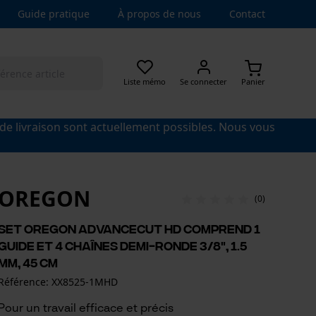
Guide pratique
À propos de nous
Contact
Liste mémo
Se connecter
Panier
 de livraison sont actuellement possibles. Nous vous
OREGON
(0)
Set Oregon AdvanceCut HD comprend 1
guide et 4 chaînes demi-ronde 3/8", 1.5
mm, 45 cm
Référence: XX8525-1MHD
Pour un travail efficace et précis