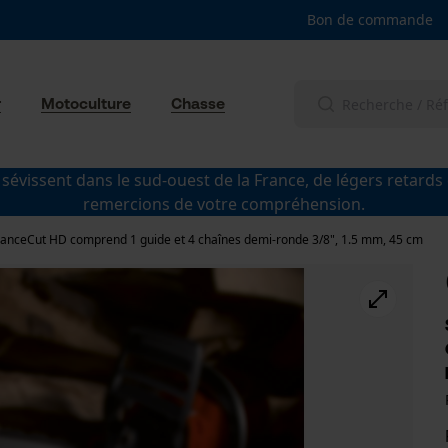
Bon de commande
r
Motoculture
Chasse
 sévissent dans le sud-ouest de la France, de légers retards
remercions de votre compréhension.
anceCut HD comprend 1 guide et 4 chaînes demi-ronde 3/8", 1.5 mm, 45 cm