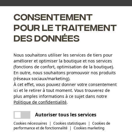
de la chaîne de tronçonneuse. Il est composé du guide-chaîne
Consentement
45 cm et de 4 chaînes de tronçonneuse à demi-gouges
s de 3/8". Vous avez ainsi la chaîne de rechange adéquate à
pour le traitement
des données
Nous souhaitons utiliser les services de tiers pour
améliorer et optimiser la boutique et nos services
(fonctions de confort, optimisation de la boutique).
En outre, nous souhaitons promouvoir nos produits
(réseaux sociaux/marketing).
À cet effet, vous pouvez donner votre consentement
ici et le retirer à tout moment. Vous trouverez de
plus amples informations à ce sujet dans notre
Politique de confidentialité
partager
.
Une erreur s'est produite. Veuillez essayer
encore.
Nombre de pièces
mail
Autoriser tous les services
5 pcs
Cookies nécessaires
|
Cookies statistiques
|
Cookies de
performance et de fonctionnalité
|
Cookies marketing
c le produit ou si vous constatez des défauts,