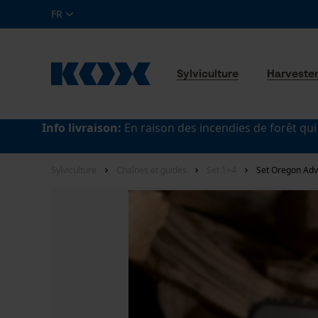
FR
Sylviculture
Harveste
Info livraison:
En raison des incendies de forêt qui
Sylviculture
Chaînes et guides
Set 1+4
Set Oregon Adv