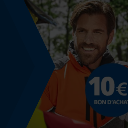
Remplacement de chaîne sans outil
Non
Énergie & performance
Indicateur de capacité de la batterie
Non
Fonction powerbank
Non
Spécification du rail de guidage