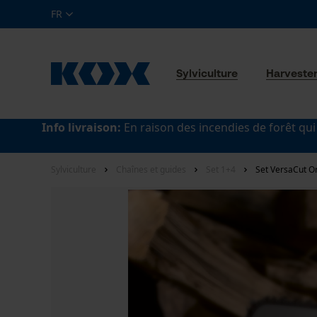
FR
Sylviculture
Harveste
Info livraison:
En raison des incendies de forêt qui
Sylviculture
Chaînes et guides
Set 1+4
Set VersaCut O