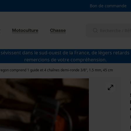
Bon de commande
r
Motoculture
Chasse
 sévissent dans le sud-ouest de la France, de légers retards
remercions de votre compréhension.
regon comprend 1 guide et 4 chaînes demi-ronde 3/8", 1.5 mm, 45 cm