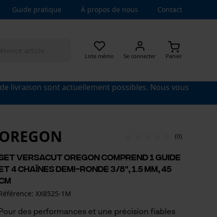
Guide pratique
À propos de nous
Contact
Liste mémo
Se connecter
Panier
 de livraison sont actuellement possibles. Nous vous
OREGON
(0)
Set VersaCut Oregon comprend 1 guide
et 4 chaînes demi-ronde 3/8", 1.5 mm, 45
cm
Référence: XX8525-1M
Pour des performances et une précision fiables