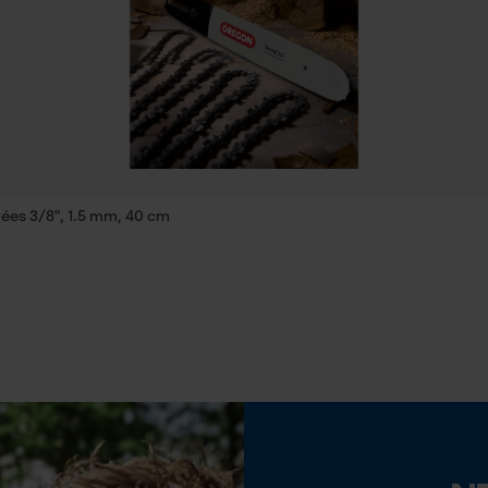
Econda Tag Manager
Propriété
Innovant, Faible recul, Sans entretien, Facile,
Robuste
Cookies statistiques
Inverseur de phase
Non
ées 3/8", 1.5 mm, 40 cm
Econda Analytics
Pas
Mouseflow Web Analytics Tool
3/8"
Fact-Finder Tracking
Tension de chaîne sans outil
Non
Cookies de performance et de
fonctionnalité