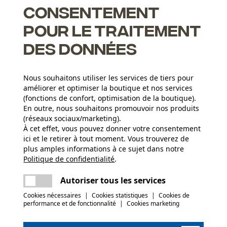
Consentement
et des chaînes. Vous recevrez 1 guide et 4 chaînes adaptées.
ange à portée de main.
pour le traitement
des données
Nous souhaitons utiliser les services de tiers pour
uides en acier plein
améliorer et optimiser la boutique et nos services
(fonctions de confort, optimisation de la boutique).
de maintenance et lubrification optimale grâce au système de
En outre, nous souhaitons promouvoir nos produits
(réseaux sociaux/marketing).
 l'outil de coupe
À cet effet, vous pouvez donner votre consentement
ici et le retirer à tout moment. Vous trouverez de
plus amples informations à ce sujet dans notre
Nombre de pièces
Politique de confidentialité
partager
.
Une erreur s'est produite. Veuillez essayer
5 pcs
encore.
mail
Autoriser tous les services
c le produit ou si vous constatez des défauts,
Cookies nécessaires
|
Cookies statistiques
|
Cookies de
03 55 401 480 ou par e-mail à info-fr@kox.eu.
(0)
performance et de fonctionnalité
|
Cookies marketing
Poids de larticle
2400.0 g