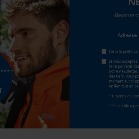
N
Loop54 Personalization
Abonnez-vo
Page d'accueil personnalisée
Panier sauvegardé
Batterie incluse
Salutation personnelle
Batterie/piles non incluses
Géo-IP et détection des utilisateurs
J'ai lu la
politique
Vidéos YouTube
Si vous acceptez 
faire parvenir d
Google Maps
notre newsletter
des tiers. Vous p
Prise de contact par chat
moment sur simple
un lien tout en b
* Champs obligat
Cookies marketing
*** Valable à par
Type de rails de guidage
VersaCut
Google Global Site Tag