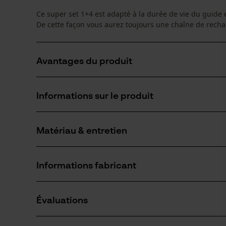
Ce super set 1+4 est adapté à la durée de vie du guide 
De cette façon vous aurez toujours une chaîne de rech
Avantages du produit
Ce guide VersaCut de Oregon est plus léger que les g
Informations sur le produit
Pignon innovant avec roulement ne nécessitant pas 
graissage LubriTech#8498
Ces chaînes permettent une réduction de vibration de
Matériau & entretien
Détails du produit
Groupe dâge
Informations fabricant
adulte
Matériau
Si vous avez des questions ou des problèmes ave
Revêtement de surface
Évaluations
n'hésitez pas à nous contacter par téléphone au 
Surface huilée, Surface vernie
Nombre déléments propulseurs
68