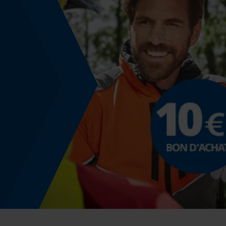
Non
Énergie & performance
Indicateur de capacité de la batterie
Non
Fonction powerbank
Non
Spécification du rail de guidage
Raccordement des rails de guidage
D009