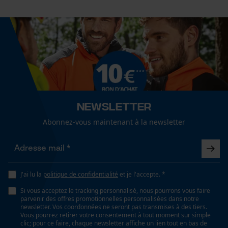
color block, tricolore
Mouseflow Web Analytics Tool
Fact-Finder Tracking
Afficher plus davis
Spécifications techniques
Cookies de performance et de
Lubrification automatique de la chaîne
fonctionnalité
Non
Newsletter
Propriété
Abonnez-vous maintenant à la newsletter
ergonomique, résistant à l'abrasion, haute élasticité,
Loop54 Personalization
Robuste, de forme anatomique
Page d'accueil personnalisée
Panier sauvegardé
Fonction de hachage
Salutation personnelle
J'ai lu la
politique de confidentialité
et je l'accepte. *
Non
Géo-IP et détection des
Si vous acceptez le tracking personnalisé, nous pourrons vous faire
utilisateurs
parvenir des offres promotionnelles personnalisées dans notre
newsletter. Vos coordonnées ne seront pas transmises à des tiers.
Vidéos YouTube
Vous pourrez retirer votre consentement à tout moment sur simple
Inverseur de phase
clic; pour ce faire, chaque newsletter affiche un lien tout en bas de
Google Maps