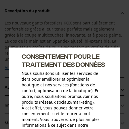
Description du produit
Les nouveaux gants forestiers KOX sont particulièrement
confortables grâce à leur tenue parfaite mais également
grâce à la coupe multicouches, innovante, et à pouce palmé.
Le dos de la main est en Spandex ajusté, bi-extensible. La
paume est en croûte de cuir avec renfort en croûte de cuir
retournée. La combinaison entre un bon grip, du confort et
Consentement pour le
un cuir robuste en font un ...
traitement des données
Afficher plus
Nous souhaitons utiliser les services de
tiers pour améliorer et optimiser la
boutique et nos services (fonctions de
Avantages du produit
confort, optimisation de la boutique). En
outre, nous souhaitons promouvoir nos
Cuir robuste
produits (réseaux sociaux/marketing).
Informations sur le produit
À cet effet, vous pouvez donner votre
Très confortable
consentement ici et le retirer à tout
Forme anatomique
moment. Vous trouverez de plus amples
Matériau & entretien
informations à ce sujet dans notre
Détails du produit