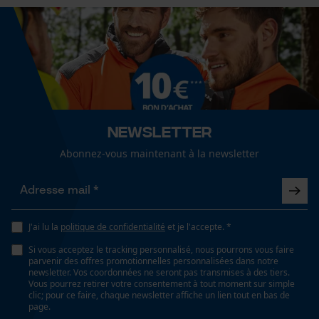
Fact-Finder Tracking
Fonction de hachage
Afficher plus davis
Non
Cookies de performance et de
fonctionnalité
Inverseur de phase
Non
Newsletter
Abonnez-vous maintenant à la newsletter
Loop54 Personalization
Coupe en biais
Non
Page d'accueil personnalisée
Panier sauvegardé
J'ai lu la
politique de confidentialité
et je l'accepte. *
Salutation personnelle
Tension de chaîne sans outil
Si vous acceptez le tracking personnalisé, nous pourrons vous faire
Non
Géo-IP et détection des
parvenir des offres promotionnelles personnalisées dans notre
utilisateurs
newsletter. Vos coordonnées ne seront pas transmises à des tiers.
Vous pourrez retirer votre consentement à tout moment sur simple
Vidéos YouTube
clic; pour ce faire, chaque newsletter affiche un lien tout en bas de
Remplacement de chaîne sans outil
page.
Google Maps
Non