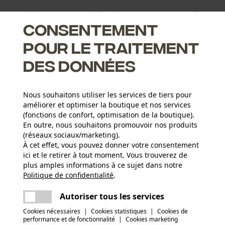
largeur de jauge 1,3 mm. Chaîne de tronçonneuse au profil
Consentement
 loisir.
pour le traitement
des données
ampe réduisent les chocs retour
Nous souhaitons utiliser les services de tiers pour
 prolongée
améliorer et optimiser la boutique et nos services
bres
(fonctions de confort, optimisation de la boutique).
En outre, nous souhaitons promouvoir nos produits
(réseaux sociaux/marketing).
À cet effet, vous pouvez donner votre consentement
ici et le retirer à tout moment. Vous trouverez de
Groupe dâge
plus amples informations à ce sujet dans notre
adulte
Politique de confidentialité
partager
.
Une erreur s'est produite. Veuillez essayer
encore.
Épaisseur du matériau
mail
Autoriser tous les services
1.3 mm
Nombre déléments propulseurs
Cookies nécessaires
|
Cookies statistiques
|
Cookies de
65
performance et de fonctionnalité
|
Cookies marketing