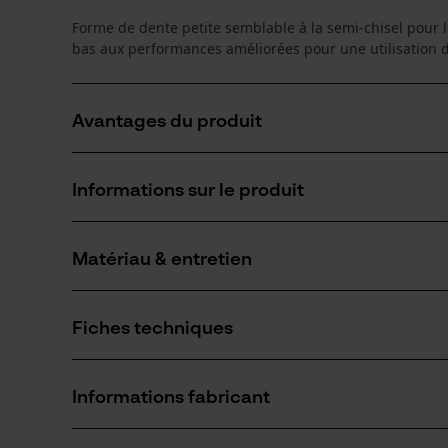
Forme de dente petite semblable à la semi-chisel pour 
bas aux performances améliorées pour une utilisation de
Avantages du produit
Les limiteurs de profondeur biseautés en forme de r
Informations sur le produit
Avec longue dent tranchante pour une durée de vie
Idéale pour le bricolage de loisir et l'entretien des ar
Matériau & entretien
Détails du produit
Type dactivité
Fiches techniques
Scier
Matériau
Fiche technique du fabricant (PDF)
Matériau principal
Informations fabricant
Acier
Nombre de pièces
1 pcs
Oregon Tool GmbH