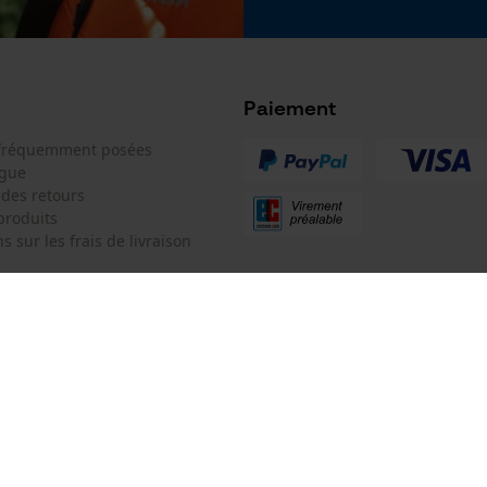
Google Global Site Tag
Batterie incluse
Batterie/piles non incluses
Microsoft Advertising Universal Event
Tracking
Facebook Pixel
Paiement
Survicate
 fréquemment posées
ogue
 des retours
produits
s sur les frais de livraison
 de contact
KOX SARL
e de commande
Pour les Pros du Bois et de la Mo
Siège social:
3 Rue Alexandre Volta
 contrat
67450 Mundolsheim
Pas de magasin !