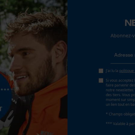
Angle de poitrine sécurisant
N
Loop54 Personalization
0.65 mm
Page d'accueil personnalisée
Abonnez-vo
Panier sauvegardé
Distance du limiteur de profondeur
Salutation personnelle
0.65 mm
Géo-IP et détection des utilisateurs
Vidéos YouTube
J'ai lu la
politique
Tension de chaîne sans outil
Non
Google Maps
Si vous acceptez 
faire parvenir d
Prise de contact par chat
notre newsletter
des tiers. Vous p
moment sur simple
un lien tout en b
Cookies marketing
* Champs obligat
*** Valable à par