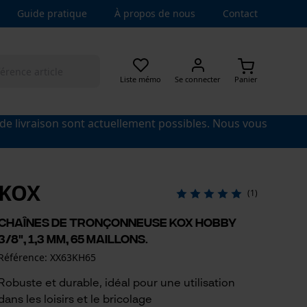
Guide pratique
À propos de nous
Contact
Liste mémo
Se connecter
Panier
 de livraison sont actuellement possibles. Nous vous
KOX
(1)
Chaînes de tronçonneuse KOX Hobby
3/8", 1,3 mm, 65 maillons.
Référence: XX63KH65
Robuste et durable, idéal pour une utilisation
dans les loisirs et le bricolage