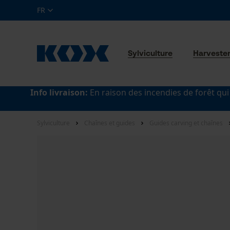
FR
Sylviculture
Harveste
Info livraison:
En raison des incendies de forêt qui
Sylviculture
Chaînes et guides
Guides carving et chaînes