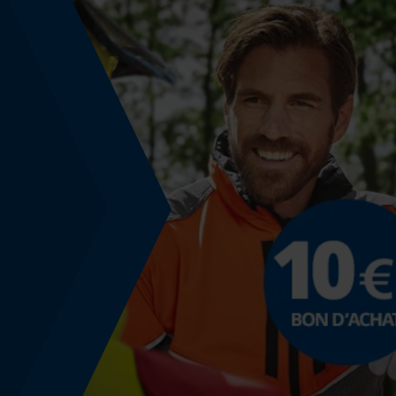
Coupe en biais
Non
Pas
3/8" hobby
Propulseur épaisseur de la rainure (mm)
1.3 mm
Remplacement de chaîne sans outil
Non
Énergie & performance