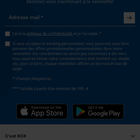
Abonnez-vous maintenant à la newsletter
Spécifications techniques
fonctionnalité
Lubrification automatique de la chaîne
Non
J'ai lu la
politique de confidentialité
et je l'accepte. *
Loop54 Personalization
Si vous acceptez le tracking personnalisé, nous pourrons vous faire
Propriété
Page d'accueil personnalisée
parvenir des offres promotionnelles personnalisées dans notre
Longue durée de vie, Facile, Robuste, Haute
newsletter. Vos coordonnées ne seront pas transmises à des tiers.
Panier sauvegardé
Vous pourrez retirer votre consentement à tout moment sur simple
performance de coupe, Grande stabilité
clic; pour ce faire, chaque newsletter affiche un lien tout en bas de
Salutation personnelle
page.
Géo-IP et détection des
* Champs obligatoires
utilisateurs
Fonction de hachage
*** Valable à partir d'un montant de 100,- €
Non
Vidéos YouTube
Google Maps
Prise de contact par chat
Inverseur de phase
Non
Cookies marketing
C'est KOX