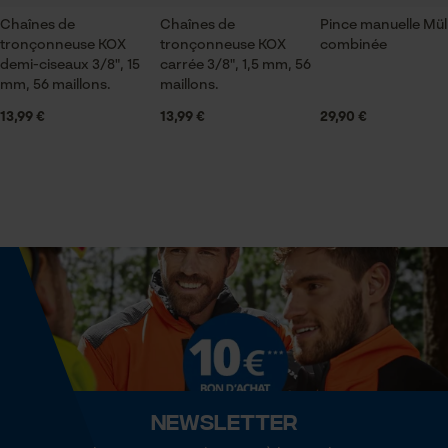
Saison
Chaînes de
Chaînes de
ID de session
Pince manuelle Mül
tronçonneuse KOX
Articles pour toute l'année
tronçonneuse KOX
combinée
Sauvegarder les préférences
demi-ciseaux 3/8", 15
carrée 3/8", 1,5 mm, 56
pour traitement des données
mm, 56 maillons.
maillons.
Econda Tag Manager
13,99 €
Contenu de la livraison
13,99 €
29,90 €
1 x guide chaîne
Cookies statistiques
Volume
24.73 in³
Econda Analytics
Dimensions et taille
Mouseflow Web Analytics Tool
Longueur du rail
Fact-Finder Tracking
38 cm
Newsletter
Cookies de performance et de