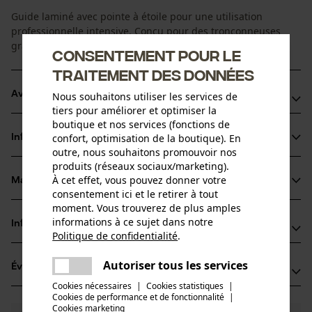
Guide laminé avec pointe à étoile pour une utilisation
professionnelle intensive. Conçu pour des tronçonneuses
grande vitesse modernes.
Consentement pour le
traitement des données
Avantages du produit
Nous souhaitons utiliser les services de
tiers pour améliorer et optimiser la
boutique et nos services (fonctions de
Poids réduit par rapport aux guides en acier plein
confort, optimisation de la boutique). En
Informations sur le produit
Stabilité renforcée grâce à l'alliage silicium-acier
outre, nous souhaitons promouvoir nos
Pour augmenter la puissance de coupe et prolonger la
produits (réseaux sociaux/marketing).
À cet effet, vous pouvez donner votre
durée de vie du guide et de la chaîne, un clapet maintient le
Matériau & entretien
Détails du produit
consentement ici et le retirer à tout
lubrifiant à l'endroit où il est nécessaire
moment. Vous trouverez de plus amples
Type dactivité
informations à ce sujet dans notre
Informations fabricant
Matériau
Scier
Politique de confidentialité
.
partager
Oregon Tool GmbH
Une erreur s'est produite. Veuillez
Matériau principal
Autoriser tous les services
Évaluations
(12)
Lise-Meitner-Str. 4
partager
essayer encore.
Acier
Groupe dâge
Cookies nécessaires
|
Cookies statistiques
|
70736 Fellbach, Allemagne
Cookies de performance et de fonctionnalité
mail
|
adulte
E-mail: info@kox.eu
Cookies marketing