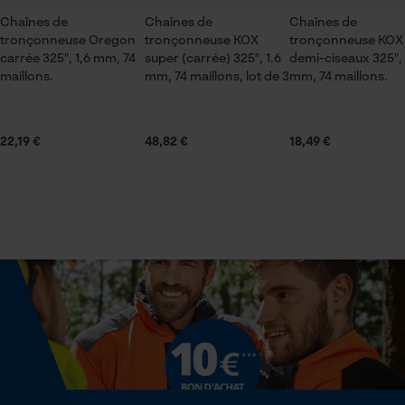
guide
Saison
Chaînes de
Chaînes de
ID de session
Chaînes de
très bonne qualité je conseille
tronçonneuse Oregon
Articles pour toute l'année
tronçonneuse KOX
tronçonneuse KOX
Sauvegarder les préférences
carrée 325", 1,6 mm, 74
super (carrée) 325", 1.6
demi-ciseaux 325", 
pour traitement des données
maillons.
mm, 74 maillons, lot de 3
mm, 74 maillons.
Econda Tag Manager
Contenu de la livraison
Afficher plus davis
1 x guide chaîne
22,19 €
48,82 €
18,49 €
Cookies statistiques
Dimensions et taille
Longueur du rail
45 cm
Econda Analytics
Mouseflow Web Analytics Tool
Fact-Finder Tracking
Spécifications techniques
Lubrification automatique de la chaîne
Non
Cookies de performance et de