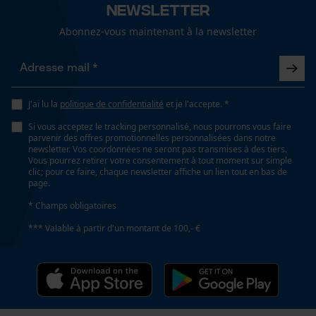
Newsletter
fonctionnalité
Abonnez-vous maintenant à la newsletter
Propriété
Longue durée de vie, Facile, Robuste
Loop54 Personalization
Fonction de hachage
J'ai lu la
politique de confidentialité
et je l'accepte. *
Page d'accueil personnalisée
Non
Si vous acceptez le tracking personnalisé, nous pourrons vous faire
Panier sauvegardé
parvenir des offres promotionnelles personnalisées dans notre
newsletter. Vos coordonnées ne seront pas transmises à des tiers.
Salutation personnelle
Vous pourrez retirer votre consentement à tout moment sur simple
Géo-IP et détection des
Inverseur de phase
clic; pour ce faire, chaque newsletter affiche un lien tout en bas de
utilisateurs
page.
Non
Vidéos YouTube
* Champs obligatoires
Google Maps
*** Valable à partir d'un montant de 100,- €
Coupe en biais
Prise de contact par chat
Non
Pas
Cookies marketing
325"