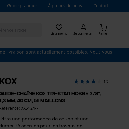
Guide pratique
À propos de nous
Contact
Liste mémo
Se connecter
Panier
 de livraison sont actuellement possibles. Nous vous
KOX
(3)
Guide-chaîne KOX Tri-Star Hobby 3/8",
1,3 mm, 40 cm, 56 maillons
Référence: XX5124-7
Offre une performance de coupe et une
durabilité accrues pour les travaux de