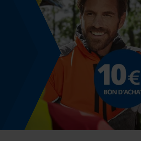
Énergie & performance
Indicateur de capacité de la batterie
Non
Fonction powerbank
Non
Utilisation et fonctionnement
Consignes dutilisation
Veillez à ce que la chaîne soit correctement
tendue. Vérifiez toujours que le trou de graissag
est propre et qu'il est recouvert de graisse.