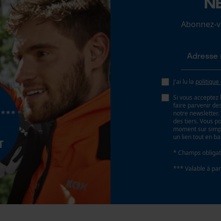
N
Loop54 Personalization
Abonnez-vo
Page d'accueil personnalisée
Panier sauvegardé
Batterie incluse
Batterie/piles non incluses
Salutation personnelle
Géo-IP et détection des utilisateurs
J'ai lu la
politique
Vidéos YouTube
Si vous acceptez 
faire parvenir d
Google Maps
notre newsletter
des tiers. Vous p
Prise de contact par chat
moment sur simple
un lien tout en b
* Champs obligat
Cookies marketing
*** Valable à par
e
Google Global Site Tag