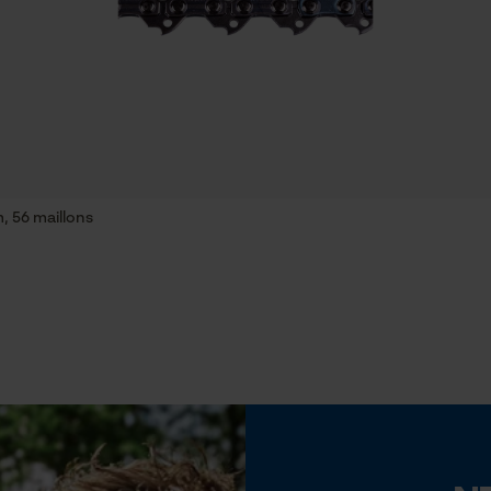
Econda Tag Manager
Propriété
Facile, Robuste, Grande stabilité
ent guide. Ma petite tronçonneuse a retrouvé
Cookies statistiques
Inverseur de phase
Non
, 56 maillons
Pas
Econda Analytics
3/8" hobby
Mouseflow Web Analytics Tool
Fact-Finder Tracking
Épaisseur du propulseur / largeur de la rainure
0.05 in
Cookies de performance et de
fonctionnalité
Remplacement de chaîne sans outil
Non