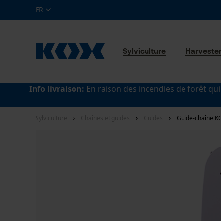
FR
Sylviculture
Harveste
Info livraison:
En raison des incendies de forêt qui
Sylviculture
Chaînes et guides
Guides
Guide-chaîne KO