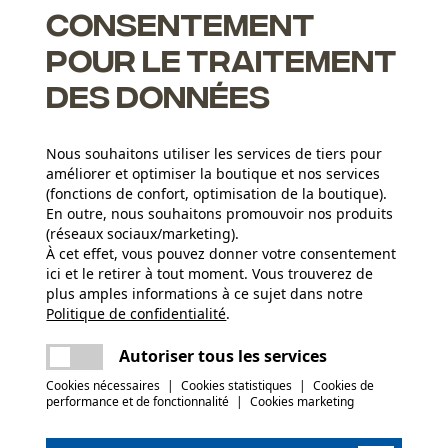
Consentement
onnelle. Conçu pour les tronçonneuses légères à essence ou
pour le traitement
des données
Nous souhaitons utiliser les services de tiers pour
'alliage silicium-acier
améliorer et optimiser la boutique et nos services
(fonctions de confort, optimisation de la boutique).
 durée de vie du guide et de la chaîne, un clapet maintient le
En outre, nous souhaitons promouvoir nos produits
(réseaux sociaux/marketing).
À cet effet, vous pouvez donner votre consentement
ici et le retirer à tout moment. Vous trouverez de
plus amples informations à ce sujet dans notre
Groupe dâge
Politique de confidentialité
partager
.
Une erreur s'est produite. Veuillez essayer
adulte
encore.
mail
Autoriser tous les services
Revêtement de surface
Cookies nécessaires
|
Cookies statistiques
|
Cookies de
(3)
performance et de fonctionnalité
|
Cookies marketing
Surface vernie
Nombre déléments propulseurs
56