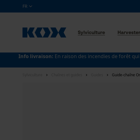
FR
Sylviculture
Harveste
Info livraison:
En raison des incendies de forêt qui
Sylviculture
Chaînes et guides
Guides
Guide-chaîne Or