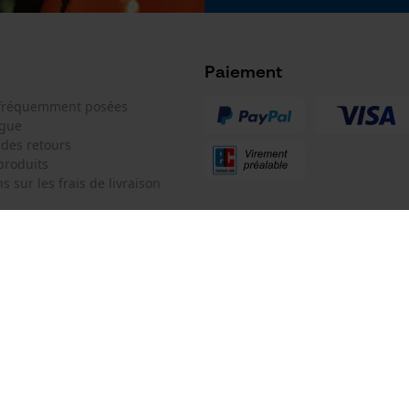
Google Global Site Tag
e
Microsoft Advertising Universal Event
Tracking
Paiement
Facebook Pixel
 fréquemment posées
Survicate
ogue
 des retours
produits
s sur les frais de livraison
 de contact
KOX SARL
e de commande
Pour les Pros du Bois et de la Mo
Type de rails de guidage
AdvanceCut
Siège social:
3 Rue Alexandre Volta
 contrat
67450 Mundolsheim
Pas de magasin !