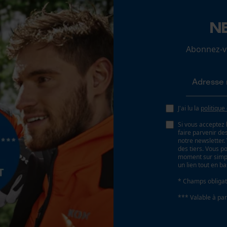
N
Remplacement de chaîne sans outil
Loop54 Personalization
Non
Page d'accueil personnalisée
Abonnez-vo
Panier sauvegardé
Salutation personnelle
Géo-IP et détection des utilisateurs
Batterie incluse
J'ai lu la
politique
Vidéos YouTube
Batterie/piles non incluses
Si vous acceptez 
Google Maps
faire parvenir d
notre newsletter
Prise de contact par chat
des tiers. Vous p
moment sur simple
un lien tout en b
* Champs obligat
Cookies marketing
*** Valable à par