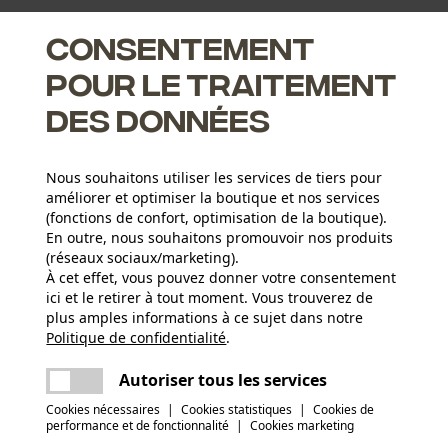
auge à largeur réduite.
Consentement
pour le traitement
des données
Micro-Lite adaptées, vous obtiendrez une performance de
 de coupe standard
Nous souhaitons utiliser les services de tiers pour
améliorer et optimiser la boutique et nos services
u guide et de la chaîne grâce à un clapet qui maintient le
(fonctions de confort, optimisation de la boutique).
En outre, nous souhaitons promouvoir nos produits
(réseaux sociaux/marketing).
À cet effet, vous pouvez donner votre consentement
Groupe dâge
ici et le retirer à tout moment. Vous trouverez de
adulte
plus amples informations à ce sujet dans notre
Politique de confidentialité
partager
.
Une erreur s'est produite. Veuillez essayer
Revêtement de surface
encore.
mail
Autoriser tous les services
Surface vernie
Nombre déléments propulseurs
66
Cookies nécessaires
|
Cookies statistiques
|
Cookies de
performance et de fonctionnalité
|
Cookies marketing
(4)