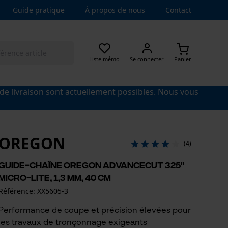
Guide pratique
À propos de nous
Contact
Liste mémo
Se connecter
Panier
 de livraison sont actuellement possibles. Nous vous
OREGON
(4)
Guide-chaîne Oregon AdvanceCut 325"
Micro-Lite, 1,3 mm, 40 cm
Référence: XX5605-3
Performance de coupe et précision élevées pour
les travaux de tronçonnage exigeants