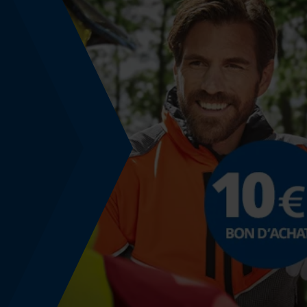
Tension de chaîne sans outil
Non
Énergie & performance
Indicateur de capacité de la batterie
Non
Fonction powerbank
Non
Utilisation et fonctionnement
Consignes dutilisation