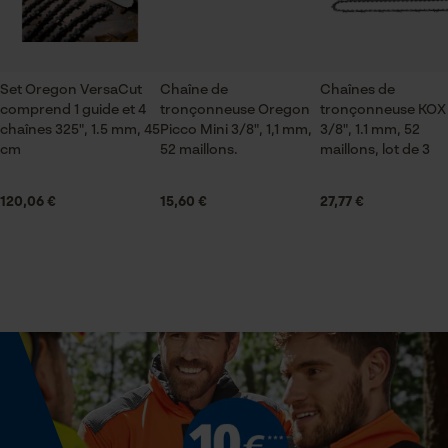
Saison
Articles pour toute l'année
Vérifier linstallation de cookies
ID de session
Sauvegarder les préférences
Set Oregon VersaCut
Chaîne de
Chaînes de
Contenu de la livraison
pour traitement des données
comprend 1 guide et 4
tronçonneuse Oregon
tronçonneuse KOX 
1 x guide chaîne
chaînes 325", 1.5 mm, 45
Picco Mini 3/8", 1,1 mm,
3/8", 1.1 mm, 52
Econda Tag Manager
cm
52 maillons.
maillons, lot de 3
Volume
120,06 €
15,60 €
27,77 €
264.17 in³
Cookies statistiques
Dimensions et taille
Econda Analytics
Longueur du rail
35 cm
Mouseflow Web Analytics Tool
Fact-Finder Tracking
Spécifications techniques