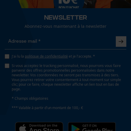
Cookies de performance et de
Lubrification automatique de la chaîne
fonctionnalité
Non
Newsletter
Abonnez-vous maintenant à la newsletter
Propriété
Longue durée de vie, Haute performance de coupe,
Loop54 Personalization
Grande stabilité
Page d'accueil personnalisée
J'ai lu la
politique de confidentialité
et je l'accepte. *
Panier sauvegardé
Si vous acceptez le tracking personnalisé, nous pourrons vous faire
parvenir des offres promotionnelles personnalisées dans notre
Fonction de hachage
Salutation personnelle
newsletter. Vos coordonnées ne seront pas transmises à des tiers.
Non
Géo-IP et détection des
Vous pourrez retirer votre consentement à tout moment sur simple
utilisateurs
clic; pour ce faire, chaque newsletter affiche un lien tout en bas de
page.
Vidéos YouTube
Inverseur de phase
* Champs obligatoires
Google Maps
Non
*** Valable à partir d'un montant de 100,- €
Prise de contact par chat
Coupe en biais