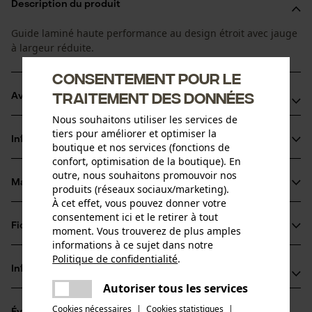
Description du produit
Guide laminé haute performance au design étroit avec jauge
à largeur réduite.
Consentement pour le
traitement des données
Avantages du produit
Nous souhaitons utiliser les services de
En association avec les chaînes de tronçonneuses Micro-
tiers pour améliorer et optimiser la
Informations sur le produit
Lite adaptées, on obtient une puissance de coupe plus
boutique et nos services (fonctions de
confort, optimisation de la boutique). En
élevée par rapport au dispositif de coupe standard
outre, nous souhaitons promouvoir nos
Pour augmenter la puissance de coupe et prolonger la
Matériau & entretien
produits (réseaux sociaux/marketing).
Détails du produit
durée de vie du guide et de la chaîne, un clapet maintient le
À cet effet, vous pouvez donner votre
consentement ici et le retirer à tout
lubrifiant à l'endroit où il est nécessaire
Type dactivité
Fiches techniques
moment. Vous trouverez de plus amples
Matériau
Scier
Largeur de coupe réduite
informations à ce sujet dans notre
Fiche technique du fabricant (PDF)
Politique de confidentialité
.
Matériau principal
partager
Informations fabricant
Acier
Une erreur s'est produite. Veuillez
Autoriser tous les services
Groupe dâge
partager
essayer encore.
Fabricant
adulte
Cookies nécessaires
|
Cookies statistiques
|