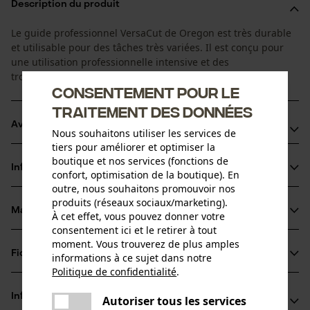
Description du produit
Le guide professionnel VersaCut de Oregon est très durable
et utilisable pour des tâches très variées. Il est conçu pour
une utilisation professionnelle intensive et des
tronçonneuses modernes à grande vitesse.
Consentement pour le
traitement des données
Avantages du produit
Nous souhaitons utiliser les services de
tiers pour améliorer et optimiser la
Plus léger par rapport aux guides en acier plein
boutique et nos services (fonctions de
Informations sur le produit
confort, optimisation de la boutique). En
Lubrification optimale grâce au système de graissage
outre, nous souhaitons promouvoir nos
LubriTech™
produits (réseaux sociaux/marketing).
Pignon innovant avec roulement ne nécessitant aucune
Matériau & entretien
À cet effet, vous pouvez donner votre
Détails du produit
maintenance.
consentement ici et le retirer à tout
moment. Vous trouverez de plus amples
Type dactivité
Fiches techniques
informations à ce sujet dans notre
Matériau
Scier
Politique de confidentialité
.
partager
Fiche technique du fabricant (PDF)
Matériau principal
Une erreur s'est produite. Veuillez
Informations fabricant
Autoriser tous les services
partager
Acier