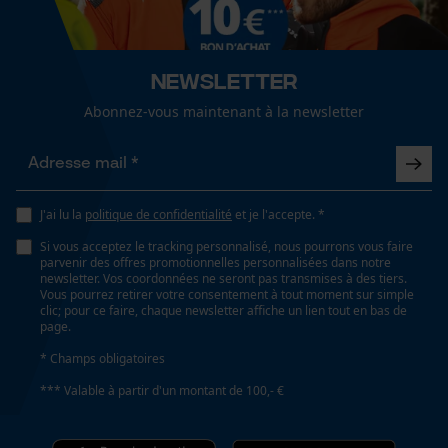
Spécifications techniques
Cookies de performance et de
fonctionnalité
Lubrification automatique de la chaîne
Newsletter
Non
Abonnez-vous maintenant à la newsletter
Propriété
Loop54 Personalization
Innovant, Moderne, Facile, Robuste, Grande stabilité
Page d'accueil personnalisée
J'ai lu la
politique de confidentialité
et je l'accepte. *
Panier sauvegardé
Si vous acceptez le tracking personnalisé, nous pourrons vous faire
Fonction de hachage
parvenir des offres promotionnelles personnalisées dans notre
Salutation personnelle
newsletter. Vos coordonnées ne seront pas transmises à des tiers.
Non
Géo-IP et détection des
Vous pourrez retirer votre consentement à tout moment sur simple
utilisateurs
clic; pour ce faire, chaque newsletter affiche un lien tout en bas de
page.
Vidéos YouTube
Inverseur de phase
* Champs obligatoires
Google Maps
Non
*** Valable à partir d'un montant de 100,- €
Prise de contact par chat
Coupe en biais