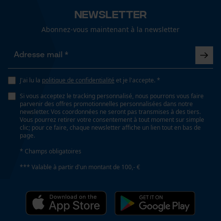
30 cm
Newsletter
Cookies de performance et de
fonctionnalité
Abonnez-vous maintenant à la newsletter
Spécifications techniques
Lubrification automatique de la chaîne
Non
Loop54 Personalization
J'ai lu la
politique de confidentialité
et je l'accepte. *
Page d'accueil personnalisée
Si vous acceptez le tracking personnalisé, nous pourrons vous faire
parvenir des offres promotionnelles personnalisées dans notre
Panier sauvegardé
Fonction de hachage
newsletter. Vos coordonnées ne seront pas transmises à des tiers.
Non
Vous pourrez retirer votre consentement à tout moment sur simple
Salutation personnelle
clic; pour ce faire, chaque newsletter affiche un lien tout en bas de
page.
Géo-IP et détection des
utilisateurs
* Champs obligatoires
Inverseur de phase
Vidéos YouTube
Non
*** Valable à partir d'un montant de 100,- €
Google Maps
Prise de contact par chat
Coupe en biais
Non