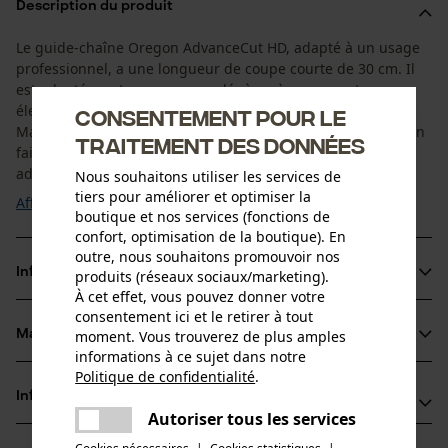
Description du produit
Le guide-chaîne Oregon AdvanceCut HD, adapté à un usage
professionnel, a une longueur de coupe courte de 30 cm. Il
est adapté aux tronçonneuses légères à essence et
électriques dans le segment des hautes performances.
Consentement pour le
Malgré sa grande stabilité, le guide-chaîne convainc par son
traitement des données
faible poids grâce à l'alliage d'acier au silicium. Les chaînes
adaptées à l'Oregon Hobby ont une ...
Nous souhaitons utiliser les services de
tiers pour améliorer et optimiser la
Afficher plus
boutique et nos services (fonctions de
confort, optimisation de la boutique). En
outre, nous souhaitons promouvoir nos
Informations sur le produit
produits (réseaux sociaux/marketing).
À cet effet, vous pouvez donner votre
consentement ici et le retirer à tout
moment. Vous trouverez de plus amples
Matériau & entretien
Détails du produit
informations à ce sujet dans notre
Politique de confidentialité
.
partager
Type dactivité
Informations fabricant
Une erreur s'est produite. Veuillez
Matériau
Scier
Autoriser tous les services
partager
essayer encore.
Oregon Tool GmbH