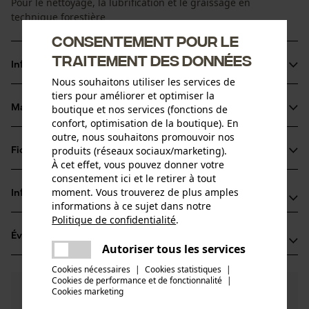
Pour le nettoyage, la lubrification et le graissage en
technique forestière
Consentement pour le
traitement des données
Informations sur le produit
Nous souhaitons utiliser les services de
tiers pour améliorer et optimiser la
boutique et nos services (fonctions de
Matériau & entretien
Détails du produit
confort, optimisation de la boutique). En
outre, nous souhaitons promouvoir nos
Type dactivité
produits (réseaux sociaux/marketing).
Fiches techniques
Matériau
Nettoyer
À cet effet, vous pouvez donner votre
consentement ici et le retirer à tout
Fiche technique du fabricant (PDF)
Composition du matériau
moment. Vous trouverez de plus amples
Informations fabricant
HYDROCARBURES, C6-C7, N-ALCANES, ISOALCANES,
informations à ce sujet dans notre
Groupe dâge
Fiches techniques de sécurité (PDF)
Politique de confidentialité
.
CYCLIQUES, <5 %, N-HEXANE, BUTANE, DIOXYDE DE
Technima Central GmbH
adulte
partager
CARBONE
Évaluations
(0)
Kreuzerweg 13
Une erreur s'est produite. Veuillez
Autoriser tous les services
partager
77955 Ettenheim, Allemagne
essayer encore.
Cookies nécessaires
|
Cookies statistiques
|
E-mail: info@technimacentral.com
Nombre de pièces
Cookies de performance et de fonctionnalité
mail
|
0
Des questions ?
(0)
1 pcs
Site web: -
Recommander ce produit
Cookies marketing
Nos experts sont à votre disposition !
Tél.: + 49 782 27 89 00 0