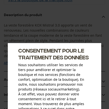
Description du produit
La veste forestière KOX Mistral 3.0 apporte un vent de
renouveau. Les nouvelles combinaisons de couleurs
tendance et la coupe moderne de la veste forestière en font
un vêtement plein de style. Pendant les journées plus
chaudes, les fentes d’aération au niveau des avant-bras ainsi
Consentement pour le
que les collerettes doublées en maille respirantes sont des
détails qui font toute la différence. La ...
traitement des données
Afficher plus
Nous souhaitons utiliser les services de
tiers pour améliorer et optimiser la
boutique et nos services (fonctions de
confort, optimisation de la boutique). En
Avantages du produit
outre, nous souhaitons promouvoir nos
produits (réseaux sociaux/marketing).
Avant-bras et fentes pour aération de la veste forestière
À cet effet, vous pouvez donner votre
Informations sur le produit
KOX : de larges fentes d’aération doublées en maille
consentement ici et le retirer à tout
moment. Vous trouverez de plus amples
repsirante au niveau des avant-bras permettent une
informations à ce sujet dans notre