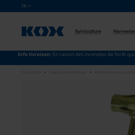
FR
Sylviculture
Harveste
Info livraison:
En raison des incendies de forêt qui
Sylviculture
Outils et maintenance
Maintenance et accesso