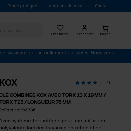
Guide pratique
À propos de nous
Contact
Liste mémo
Se connecter
Panier
 de livraison sont actuellement possibles. Nous vous
KOX
(1)
Clé combinée KOX avec Torx 13 x 19 mm /
Torx T25 / longueur 78 mm
Référence: XX9606
Avec système Torx intégré, pour une utilisation
polyvalente lors des travaux d'entretien et de