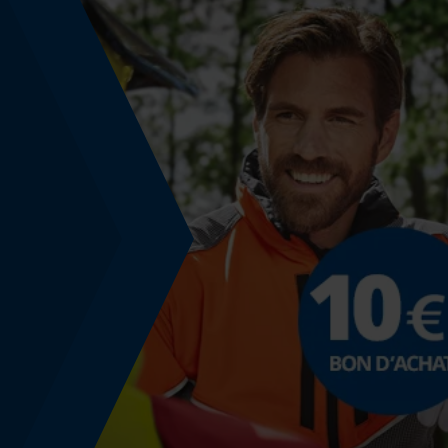
Non
Fonction powerbank
Non
Utilisation et fonctionnement
Type de commande
Contrôle manuel
Modèle & collection
Nom du modèle
57-039