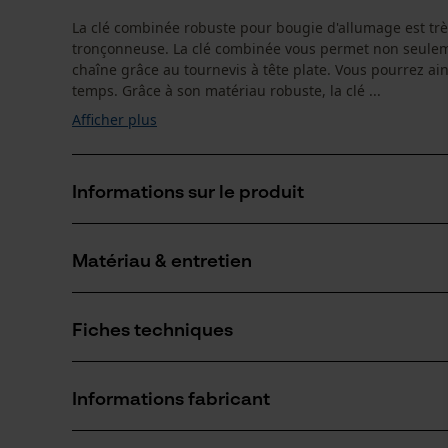
La clé combinée robuste pour bougie d'allumage est trè
tronçonneuse. La clé combinée vous permet non seulemen
chaîne grâce au tournevis à tête plate. Vous pourrez a
temps. Grâce à son matériau robuste, la clé ...
Afficher plus
Informations sur le produit
Matériau & entretien
Détails du produit
Type dactivité
Fiches techniques
Détacher, Fixer, Entretien
Matériau
Fiche technique du fabricant (PDF)
Matériau principal
Informations fabricant
Métal
Nombre de pièces
1 pcs
Oregon Tool GmbH