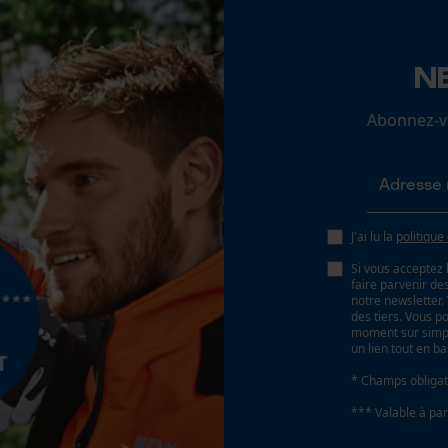
Batterie/piles non incluses
N
Loop54 Personalization
Page d'accueil personnalisée
Abonnez-vo
Panier sauvegardé
Salutation personnelle
Géo-IP et détection des utilisateurs
Vidéos YouTube
J'ai lu la
politique
Google Maps
Si vous acceptez 
faire parvenir d
Prise de contact par chat
notre newsletter
des tiers. Vous p
moment sur simple
un lien tout en b
Cookies marketing
* Champs obligat
*** Valable à par