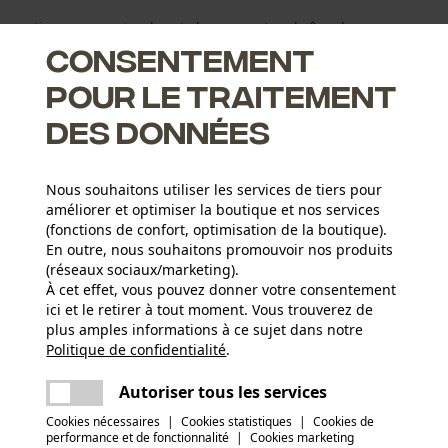
s pratique pour retendre et changer votre chaîne de
t de serrer et de desserrer la bougie, mais aussi le guide-
Consentement
insi remettre votre tronçonneuse en état de marche en peu de
pour le traitement
des données
Nous souhaitons utiliser les services de tiers pour
améliorer et optimiser la boutique et nos services
(fonctions de confort, optimisation de la boutique).
En outre, nous souhaitons promouvoir nos produits
(réseaux sociaux/marketing).
À cet effet, vous pouvez donner votre consentement
ici et le retirer à tout moment. Vous trouverez de
Groupe dâge
plus amples informations à ce sujet dans notre
adulte
Politique de confidentialité
partager
.
Une erreur s'est produite. Veuillez essayer
encore.
Matériau de la poignée
mail
Autoriser tous les services
Métal
Poids de larticle
Cookies nécessaires
|
Cookies statistiques
|
Cookies de
140.0 g
performance et de fonctionnalité
|
Cookies marketing