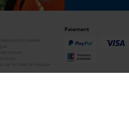
Google Global Site Tag
Microsoft Advertising Universal Event
Tracking
Facebook Pixel
Paiement
Survicate
 fréquemment posées
ogue
 des retours
produits
s sur les frais de livraison
 de contact
KOX SARL
e de commande
Pour les Pros du Bois et de la Mo
Siège social:
3 Rue Alexandre Volta
 contrat
67450 Mundolsheim
Pas de magasin !