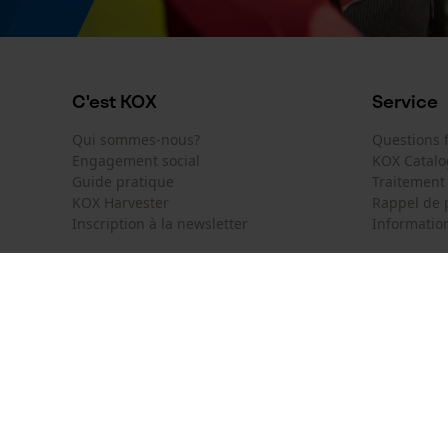
Identification du produit
EAN
5400182825258
C'est KOX
Service
Qui sommes-nous?
Questions
Engagement social
KOX Catal
Guide pratique
Traitement
KOX Harvester
Rappel de 
Inscription à la newsletter
Information
KOX International
Contact
Deutschland
Österreich
Formulaire
Schweiz
Suisse
Formulair
Belgique
België
Newsletter
Nederland
Résilier le