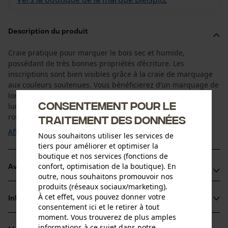
Description du produit
Craie pratique pour marquer le bois sec et humide,
possédant de très bonnes propriétés d’écriture. Les
inscriptions sont bien visibles grâce à la craie de marquage
aux couleurs soutenues. Vous bénéficierez d’un marquage de
longue durée, car la couleur résiste aux intempéries et à la
Consentement pour le
lumière. La craie de marquage Oregon est disponible en
rouge, bleu, vert, jaune, blanc et ...
traitement des données
Afficher plus
Nous souhaitons utiliser les services de
tiers pour améliorer et optimiser la
boutique et nos services (fonctions de
confort, optimisation de la boutique). En
Avantages du produit
outre, nous souhaitons promouvoir nos
produits (réseaux sociaux/marketing).
Marquage résistant aux intempéries et à la lumière,
À cet effet, vous pouvez donner votre
Informations sur le produit
couleurs intenses
consentement ici et le retirer à tout
moment. Vous trouverez de plus amples
Excellent marquage
informations à ce sujet dans notre