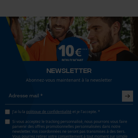
Visible, Résistant à la lumière, Résistant aux
Mouseflow Web Analytics Tool
intempéries, couleur intense
Fact-Finder Tracking
Fonction de hachage
Cookies de performance et de
Non
fonctionnalité
Inverseur de phase
Non
Newsletter
Loop54 Personalization
Abonnez-vous maintenant à la newsletter
Page d'accueil personnalisée
Coupe en biais
Panier sauvegardé
Non
Salutation personnelle
J'ai lu la
politique de confidentialité
et je l'accepte. *
Géo-IP et détection des
Tension de chaîne sans outil
utilisateurs
Si vous acceptez le tracking personnalisé, nous pourrons vous faire
Non
parvenir des offres promotionnelles personnalisées dans notre
Vidéos YouTube
newsletter. Vos coordonnées ne seront pas transmises à des tiers.
Vous pourrez retirer votre consentement à tout moment sur simple
Google Maps