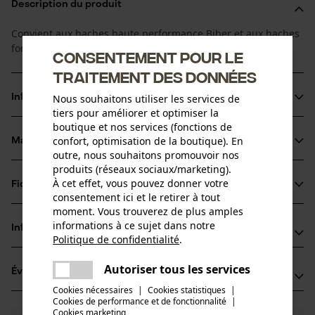
Description du produit
Convient aux haches haute performance Biber et aux haches
forestières Gold.
Consentement pour le
traitement des données
Nous souhaitons utiliser les services de
Informations sur le produit
tiers pour améliorer et optimiser la
boutique et nos services (fonctions de
confort, optimisation de la boutique). En
Matériau & entretien
Détails du produit
outre, nous souhaitons promouvoir nos
produits (réseaux sociaux/marketing).
Type dactivité
À cet effet, vous pouvez donner votre
Fiches techniques
Matériau
Entretien
consentement ici et le retirer à tout
moment. Vous trouverez de plus amples
Fiche de données de sécurité du produit (PDF)
Matériau principal
informations à ce sujet dans notre
Informations fabricant
Politique de confidentialité
.
Bois
Groupe dâge
partager
Leonhard Müller + Söhne GmbH
adulte
Une erreur s'est produite. Veuillez
Autoriser tous les services
Évaluations
(1)
partager
Zellach 4
essayer encore.
Matériau du manche
Cookies nécessaires
|
Cookies statistiques
|
9413 St. Gertraud, Autriche
Cookies de performance et de fonctionnalité
mail
|
Bois
E-mail: office@mueller-hammerwerk.at
Nombre de pièces
Cookies marketing