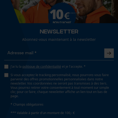
Cookies de performance et de
Longueur de la tête
fonctionnalité
19.8 cm
Newsletter
Abonnez-vous maintenant à la newsletter
Longueur de la poignée
65 cm
Loop54 Personalization
Page d'accueil personnalisée
Panier sauvegardé
Longueur du manche
J'ai lu la
politique de confidentialité
et je l'accepte. *
65 cm
Salutation personnelle
Si vous acceptez le tracking personnalisé, nous pourrons vous faire
parvenir des offres promotionnelles personnalisées dans notre
Géo-IP et détection des
newsletter. Vos coordonnées ne seront pas transmises à des tiers.
utilisateurs
Vous pourrez retirer votre consentement à tout moment sur simple
clic; pour ce faire, chaque newsletter affiche un lien tout en bas de
Vidéos YouTube
Spécifications techniques
page.
Google Maps
Lubrification automatique de la chaîne
* Champs obligatoires
Prise de contact par chat
Non
*** Valable à partir d'un montant de 100,- €