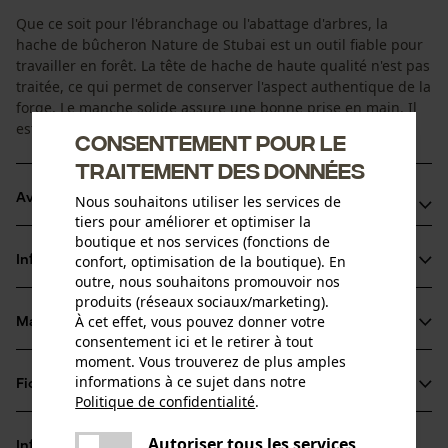
Que ce soit pour l'ébranchage ou l'abattage d'arbres, la
hache de bûcheron Nature de Stubai est un outil fiable pour
travailler en forêt. La tête de hache de haute qualité n'est pas
traitée, ce qui permet de conserver l'aspect authentique de la
forge. Le manche solide assure une bonne prise en main. Il
est huilé et tient bien dans la main.
Consentement pour le
traitement des données
Avantages du produit
Nous souhaitons utiliser les services de
tiers pour améliorer et optimiser la
boutique et nos services (fonctions de
Fabriqué en Autriche : normes de qualité élevées et longue
confort, optimisation de la boutique). En
Informations sur le produit
expérience dans la fabrication d'outils
outre, nous souhaitons promouvoir nos
Hache de bûcheron fabriquée avec des matières
produits (réseaux sociaux/marketing).
À cet effet, vous pouvez donner votre
premières de haute qualité
Matériau & entretien
Détails du produit
consentement ici et le retirer à tout
Idéale pour l'ébranchage et l'abattage d'arbres
moment. Vous trouverez de plus amples
Type dactivité
informations à ce sujet dans notre
Fiches techniques
Matériau
Fendre, Abattage
Politique de confidentialité
.
partager
Fiche de données de sécurité du produit (PDF)
Une erreur s'est produite. Veuillez
Matériau des lames
Autoriser tous les services
Informations fabricant