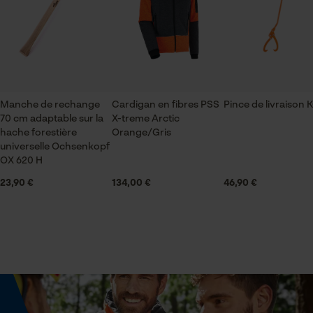
Composition du matériau
Articles pour toute l'année
Tête : Acier Manche : Bois de frêne
Vérifier linstallation de cookies
Contenu de la livraison
ID de session
Revêtement de surface
1 x hache
Sauvegarder les préférences
Surface noircie
pour traitement des données
Manche de rechange
Cardigan en fibres PSS
Pince de livraison 
Econda Tag Manager
70 cm adaptable sur la
X-treme Arctic
hache forestière
Dimensions et taille
Orange/Gris
universelle Ochsenkopf
OX 620 H
Diamètre de lillet
Cookies statistiques
25 mm
23,90 €
134,00 €
46,90 €
Longueur de manche recommandée
65 cm
Econda Analytics
Mouseflow Web Analytics Tool
Poids de la tête
Fact-Finder Tracking
1200 g