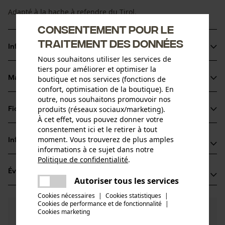
Adapté à la hache à refendre du Tirol.
Consentement pour le
traitement des données
Informations sur le produit
Nous souhaitons utiliser les services de
tiers pour améliorer et optimiser la
Matériau & entretien
boutique et nos services (fonctions de
Détails du produit
confort, optimisation de la boutique). En
outre, nous souhaitons promouvoir nos
Type dactivité
produits (réseaux sociaux/marketing).
Fiches techniques
Matériau
Entretien
À cet effet, vous pouvez donner votre
consentement ici et le retirer à tout
Fiche de données de sécurité du produit (PDF)
Matériau principal
moment. Vous trouverez de plus amples
Informations fabricant
Bois
informations à ce sujet dans notre
Groupe dâge
Politique de confidentialité
.
Leonhard Müller + Söhne GmbH
adulte
partager
Évaluations
(0)
Zellach 4
Une erreur s'est produite. Veuillez
Autoriser tous les services
Matériau du manche
partager
9413 St. Gertraud, Autriche
essayer encore.
Bois
Cookies nécessaires
|
Cookies statistiques
|
E-mail: office@mueller-hammerwerk.at
Nombre de pièces
Cookies de performance et de fonctionnalité
mail
|
0
Des questions ?
(0)
1 pcs
Site web: -
Recommander ce produit
Cookies marketing
Nos experts sont à votre disposition !
Tél.: + 43 4352 71 13 1