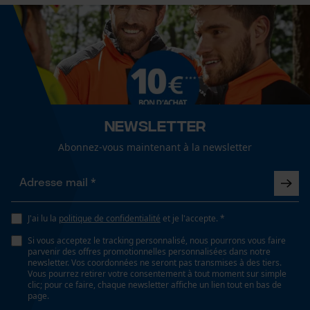
Forme droite
Cookies de performance et de
Lubrification automatique de la chaîne
fonctionnalité
Non
Propriété
Newsletter
Loop54 Personalization
Moyennement dur, Amortissant, Résistant à l'usure,
Abonnez-vous maintenant à la newsletter
inodore
Page d'accueil personnalisée
Panier sauvegardé
Salutation personnelle
Fonction de hachage
Non
Géo-IP et détection des
J'ai lu la
politique de confidentialité
et je l'accepte. *
utilisateurs
Si vous acceptez le tracking personnalisé, nous pourrons vous faire
Vidéos YouTube
parvenir des offres promotionnelles personnalisées dans notre
newsletter. Vos coordonnées ne seront pas transmises à des tiers.
Inverseur de phase
Google Maps
Vous pourrez retirer votre consentement à tout moment sur simple
Non
clic; pour ce faire, chaque newsletter affiche un lien tout en bas de
Prise de contact par chat
page.