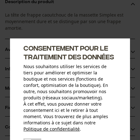
Description du produit
La tête de frappe caoutchouc de la massette Simplex est
moyennement dure et se distingue par son une frappe
amortie.
Consentement pour le
Avantages du produit
traitement des données
Moyennement dur
Nous souhaitons utiliser les services de
Informations sur le produit
Amortissant
tiers pour améliorer et optimiser la
boutique et nos services (fonctions de
Faible taux d'usure
confort, optimisation de la boutique). En
Matériau & entretien
outre, nous souhaitons promouvoir nos
Détails du produit
produits (réseaux sociaux/marketing).
À cet effet, vous pouvez donner votre
Type dactivité
Fiches techniques
consentement ici et le retirer à tout
Matériau
Entretien
moment. Vous trouverez de plus amples
Fiche de données de sécurité du produit (PDF)
informations à ce sujet dans notre
Matériau principal
Compatibilité
Politique de confidentialité
.
Caoutchouc
partager
Groupe dâge