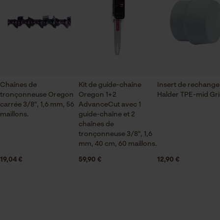
Contenu de la livraison
Vérifier linstallation de cookies
1x insert en caoutchouc
ID de session
Sauvegarder les préférences
Volume
pour traitement des données
0.28 dm³
Chaînes de
Kit de guide-chaîne
Econda Tag Manager
Insert de rechange
tronçonneuse Oregon
Oregon 1+2
Halder TPE-mid Gri
carrée 3/8", 1,6 mm, 56
AdvanceCut avec 1
maillons.
guide-chaîne et 2
Dimensions et taille
Cookies statistiques
chaînes de
tronçonneuse 3/8", 1,6
Diamètre de la tête
mm, 40 cm, 60 maillons.
60 mm
19,04 €
59,90 €
12,90 €
Econda Analytics
Spécifications techniques
Mouseflow Web Analytics Tool
Type de tige
Fact-Finder Tracking