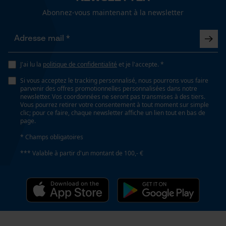
Cookies de performance et de
83 cm
Abonnez-vous maintenant à la newsletter
fonctionnalité
Spécifications techniques
Loop54 Personalization
J'ai lu la
politique de confidentialité
et je l'accepte. *
Type de tige
Forme droite
Page d'accueil personnalisée
Si vous acceptez le tracking personnalisé, nous pourrons vous faire
parvenir des offres promotionnelles personnalisées dans notre
Panier sauvegardé
newsletter. Vos coordonnées ne seront pas transmises à des tiers.
Vous pourrez retirer votre consentement à tout moment sur simple
Salutation personnelle
clic; pour ce faire, chaque newsletter affiche un lien tout en bas de
Lubrification automatique de la chaîne
page.
Géo-IP et détection des
Non
utilisateurs
* Champs obligatoires
Vidéos YouTube
*** Valable à partir d'un montant de 100,- €
Propriété
Google Maps
Haute qualité, Vernis
Prise de contact par chat
Propriétés manche
ergonomique, Grande stabilité, incassable
Cookies marketing