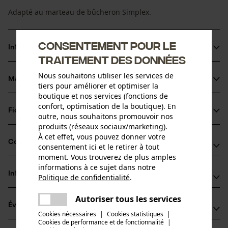
Adapté au marteau de bûcheron Simplex.
Consentement pour le
Informations sur le produit
traitement des données
Nous souhaitons utiliser les services de
Matériau & entretien
tiers pour améliorer et optimiser la
Détails du produit
boutique et nos services (fonctions de
confort, optimisation de la boutique). En
Type dactivité
Fiches techniques
outre, nous souhaitons promouvoir nos
Matériau
Entretien
produits (réseaux sociaux/marketing).
Fiche de données de sécurité du produit (PDF)
À cet effet, vous pouvez donner votre
Matériau principal
Compatibilité
consentement ici et le retirer à tout
Bois
Groupe dâge
moment. Vous trouverez de plus amples
adulte
informations à ce sujet dans notre
Informations fabricant
Politique de confidentialité
.
Compatible avec
partager
Matériau du manche
Une erreur s'est produite. Veuillez
Erwin Halder KG
Bois
Autoriser tous les services
Nombre de pièces
Halder Simplex
partager
Évaluations
(0)
essayer encore.
Erwin Halder Strasse 5-9
1 pcs
Cookies nécessaires
|
Cookies statistiques
|
88480 Achstetten-Bronnen, Allemagne
Cookies de performance et de fonctionnalité
mail
|