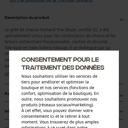
Description du produit
Le gilet de chasse Seeland Trax Blaze, certifié CE, a été
spécialement conçu pour les conducteurs de chiens et les
tireurs recherchant fonctionnalité, confort et sécurité.
Fabriqué en toile Oxford robuste, il se distingue par sa
résistance élevée et ses nombreux détails pratiques. Son
Consentement pour le
design orange vif Blaze associé au motif InVis® camouflage
garantit une visibilité ...
traitement des données
Afficher plus
Nous souhaitons utiliser les services de
tiers pour améliorer et optimiser la
boutique et nos services (fonctions de
confort, optimisation de la boutique). En
Avantages du produit
outre, nous souhaitons promouvoir nos
produits (réseaux sociaux/marketing).
Gilet de chasse certifié CE offrant une visibilité maximale
À cet effet, vous pouvez donner votre
Informations sur le produit
pour une sécurité accrue
consentement ici et le retirer à tout
moment. Vous trouverez de plus amples
Fermeture zippée Seeland facile à manipuler
informations à ce sujet dans notre