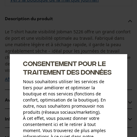
Description du produit
Le T-shirt haute visibilité Jobman 5226 offre un grand confort
de port et une visibilité optimale au travail. Fabriqué dans
une matière légère et à séchage rapide, il garde la peau
agréablement sèche – idéal pour les journées de travail
chaudes. Les bandes réfléchissantes thermocollées ainsi que
Consentement pour le
des bandes supplémentaires sur les épaules assurent une
visibilité accrue ...
traitement des données
Afficher plus
Nous souhaitons utiliser les services de
tiers pour améliorer et optimiser la
boutique et nos services (fonctions de
confort, optimisation de la boutique). En
Avantages du produit
outre, nous souhaitons promouvoir nos
produits (réseaux sociaux/marketing).
• Vêtement de signalisation certifié pour plus de sécurité au
À cet effet, vous pouvez donner votre
quotidien
Informations sur le produit
consentement ici et le retirer à tout
• Bandes réfléchissantes supplémentaires sur les épaules pour
moment. Vous trouverez de plus amples
une meilleure visibilité à 360°
informations à ce sujet dans notre