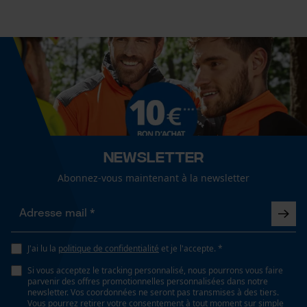
Articles pour toute l'année
Mouseflow Web Analytics Tool
Fact-Finder Tracking
Optique/motif
tricolore
Cookies de performance et de
fonctionnalité
Ajustement
Active Fit
Newsletter
Loop54 Personalization
Abonnez-vous maintenant à la newsletter
Visibilité
Page d'accueil personnalisée
surfaces réfléchissantes, bandes réfléchissantes,
impressions réfléchissantes
Panier sauvegardé
Salutation personnelle
J'ai lu la
politique de confidentialité
et je l'accepte. *
Géo-IP et détection des
Confort
utilisateurs
Si vous acceptez le tracking personnalisé, nous pourrons vous faire
léger, ample
parvenir des offres promotionnelles personnalisées dans notre
Vidéos YouTube
newsletter. Vos coordonnées ne seront pas transmises à des tiers.
Vous pourrez retirer votre consentement à tout moment sur simple
Google Maps