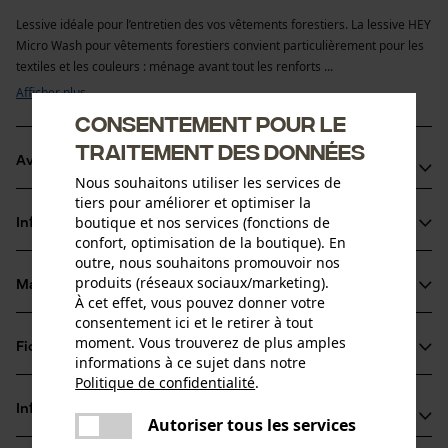
Lessive idéale pour l’entretien des vos vêtements forestiers. La lessive HEY
Micro Wash pour vêtements forestiers convient particulièrement pour les
textiles et les couleurs : ménage avant tout les renforts ...
Afficher plus
Consentement pour le
traitement des données
Avantages du produit
Nous souhaitons utiliser les services de
tiers pour améliorer et optimiser la
Nettoie et conserve les caractéristiques techniques de vos vêtements 
boutique et nos services (fonctions de
Informations sur le produit
de protection
confort, optimisation de la boutique). En
La lessive pour vêtements de travail restaure la texture d'origine de la 
outre, nous souhaitons promouvoir nos
fibre
produits (réseaux sociaux/marketing).
Matériau & entretien
Protège les couleurs : les couleurs intenses (couleur signal) le restent
Détails du produit
À cet effet, vous pouvez donner votre
consentement ici et le retirer à tout
Type dactivité
moment. Vous trouverez de plus amples
Fiches techniques
Matériau
informations à ce sujet dans notre
Neutraliser les odeurs, Entretenir, Lavage
Politique de confidentialité
.
Fiches techniques de sécurité (PDF)
partager
Matériau principal
Informations fabricant
Une erreur s'est produite. Veuillez
Autoriser tous les services
Agents de surface
partager
Groupe dâge
essayer encore.