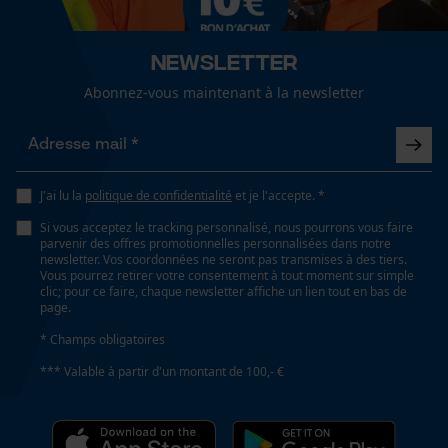
Propriété
Adapté aux textiles, Respectueux de
Cookies de performance et de
l'environnement, antistatique, Doux, préservant les
Newsletter
fonctionnalité
couleurs
Abonnez-vous maintenant à la newsletter
Capacité de remplissage
Loop54 Personalization
250 ml
Page d'accueil personnalisée
J'ai lu la
politique de confidentialité
et je l'accepte. *
Panier sauvegardé
Si vous acceptez le tracking personnalisé, nous pourrons vous faire
Fonction de hachage
parvenir des offres promotionnelles personnalisées dans notre
Salutation personnelle
Non
newsletter. Vos coordonnées ne seront pas transmises à des tiers.
Vous pourrez retirer votre consentement à tout moment sur simple
Géo-IP et détection des
clic; pour ce faire, chaque newsletter affiche un lien tout en bas de
utilisateurs
page.
Inverseur de phase
Vidéos YouTube
* Champs obligatoires
Non
Google Maps
*** Valable à partir d'un montant de 100,- €
Prise de contact par chat
Coupe en biais
Non