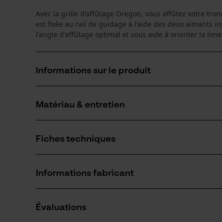
Avec la grille d'affûtage Oregon, vous affûtez votre tro
est fixée au rail de guidage à l'aide des deux aimants in
l'angle d'affûtage optimal et vous aide à orienter la lim
Informations sur le produit
Matériau & entretien
Détails du produit
Type dactivité
Fiches techniques
Affûter, Entretien
Matériau
Fiche technique du fabricant (PDF)
Matériau principal
Informations fabricant
Plastique
Nombre de pièces
1 pcs
Fabricant
Oregon Tool, Inc.
Évaluations
4909 SE International Way