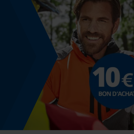
Fonction powerbank
Non
Utilisation et fonctionnement
Consignes dutilisation
Aides pour l'orientation correcte de la lime lors d
l'affûtage
Coloris
Couleur
Rouge
Modèle & collection