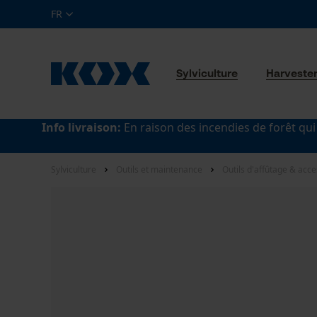
FR
Sylviculture
Harveste
Info livraison:
En raison des incendies de forêt qui
Sylviculture
Outils et maintenance
Outils d'affûtage & acce