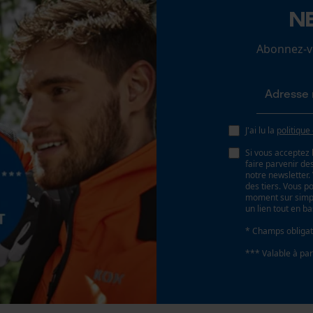
N
Loop54 Personalization
Abonnez-vo
Page d'accueil personnalisée
Panier sauvegardé
Salutation personnelle
Type de commande
e
Contrôle manuel
Géo-IP et détection des utilisateurs
J'ai lu la
politique
Vidéos YouTube
Si vous acceptez 
Google Maps
faire parvenir d
notre newsletter
Prise de contact par chat
des tiers. Vous p
moment sur simple
un lien tout en b
* Champs obligat
Cookies marketing
*** Valable à par
Google Global Site Tag