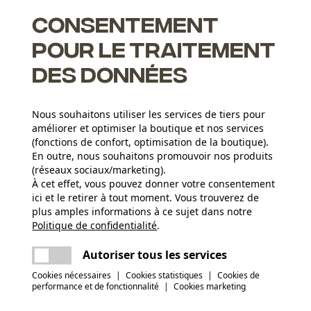
Consentement
nçonneuse avec encore plus de précision. La grille d'affûtage
tégrés. Grâce aux lignes, la grille d'affûtage vous indique
pour le traitement
e de manière régulière et correcte.
des données
Nous souhaitons utiliser les services de tiers pour
améliorer et optimiser la boutique et nos services
(fonctions de confort, optimisation de la boutique).
En outre, nous souhaitons promouvoir nos produits
(réseaux sociaux/marketing).
À cet effet, vous pouvez donner votre consentement
Groupe dâge
ici et le retirer à tout moment. Vous trouverez de
adulte
plus amples informations à ce sujet dans notre
Politique de confidentialité
partager
.
Une erreur s'est produite. Veuillez essayer
encore.
Applications
mail
Autoriser tous les services
Estampage
Cookies nécessaires
|
Cookies statistiques
|
Cookies de
performance et de fonctionnalité
|
Cookies marketing
(5)