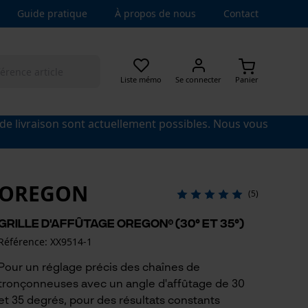
Guide pratique
À propos de nous
Contact
Liste mémo
Se connecter
Panier
 de livraison sont actuellement possibles. Nous vous
OREGON
(5)
Grille d'affûtage OREGON® (30° et 35°)
Référence: XX9514-1
Pour un réglage précis des chaînes de
tronçonneuses avec un angle d'affûtage de 30
et 35 degrés, pour des résultats constants