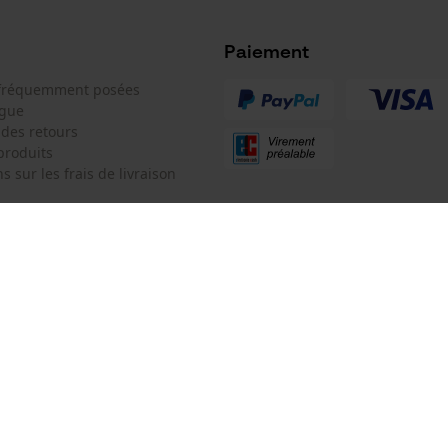
Microsoft Advertising Universal Event
Tracking
Paiement
Facebook Pixel
 fréquemment posées
Survicate
ogue
 des retours
produits
s sur les frais de livraison
 de contact
KOX SARL
e de commande
Pour les Pros du Bois et de la Mo
Siège social:
3 Rue Alexandre Volta
 contrat
67450 Mundolsheim
Pas de magasin !
Adresse de retour: