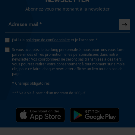
facile à utiliser
Cookies de performance et de
Abonnez-vous maintenant à la newsletter
fonctionnalité
Forme
anguleux
J'ai lu la
politique de confidentialité
et je l'accepte. *
Loop54 Personalization
Si vous acceptez le tracking personnalisé, nous pourrons vous faire
Fonction de hachage
Page d'accueil personnalisée
parvenir des offres promotionnelles personnalisées dans notre
Non
newsletter. Vos coordonnées ne seront pas transmises à des tiers.
Panier sauvegardé
Vous pourrez retirer votre consentement à tout moment sur simple
clic; pour ce faire, chaque newsletter affiche un lien tout en bas de
Salutation personnelle
page.
Géo-IP et détection des
Inverseur de phase
* Champs obligatoires
utilisateurs
Non
*** Valable à partir d'un montant de 100,- €
Vidéos YouTube
Google Maps
Coupe en biais
Prise de contact par chat
Non