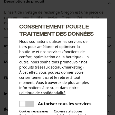
Description du produit
L'insert de rivetage de rechange Oregon est une pièce de
rechange pour l'outil de rivetage Oregon. Cet insert de
rivetage permet de riveter des chaînes de scie avec un pas
Consentement pour le
de 3/8'' et de 404''.
traitement des données
Nous souhaitons utiliser les services de
tiers pour améliorer et optimiser la
Informations sur le produit
boutique et nos services (fonctions de
confort, optimisation de la boutique). En
outre, nous souhaitons promouvoir nos
Matériau & entretien
Détails du produit
produits (réseaux sociaux/marketing).
À cet effet, vous pouvez donner votre
Type dactivité
consentement ici et le retirer à tout
Fiches techniques
Matériau
Entretien
moment. Vous trouverez de plus amples
informations à ce sujet dans notre
Fiche technique du fabricant (PDF)
Politique de confidentialité
.
Matériau principal
Informations fabricant
partager
Acier
Groupe dâge
Une erreur s'est produite. Veuillez
Autoriser tous les services
Fabricant
partager
adulte
essayer encore.
Évaluations
(0)
Oregon Tool, Inc.
Cookies nécessaires
|
Cookies statistiques
|