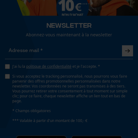
Diamètre meule
145 mm
Cookies de performance et de
fonctionnalité
Newsletter
Abonnez-vous maintenant à la newsletter
Spécifications techniques
Lubrification automatique de la chaîne
Loop54 Personalization
Non
Page d'accueil personnalisée
J'ai lu la
politique de confidentialité
et je l'accepte. *
Panier sauvegardé
Si vous acceptez le tracking personnalisé, nous pourrons vous faire
Forme
parvenir des offres promotionnelles personnalisées dans notre
Salutation personnelle
rond
newsletter. Vos coordonnées ne seront pas transmises à des tiers.
Géo-IP et détection des
Vous pourrez retirer votre consentement à tout moment sur simple
utilisateurs
clic; pour ce faire, chaque newsletter affiche un lien tout en bas de
page.
Vidéos YouTube
Fonction de hachage
* Champs obligatoires
Non
Google Maps
*** Valable à partir d'un montant de 100,- €
Prise de contact par chat
Diamètre du trou de la meule