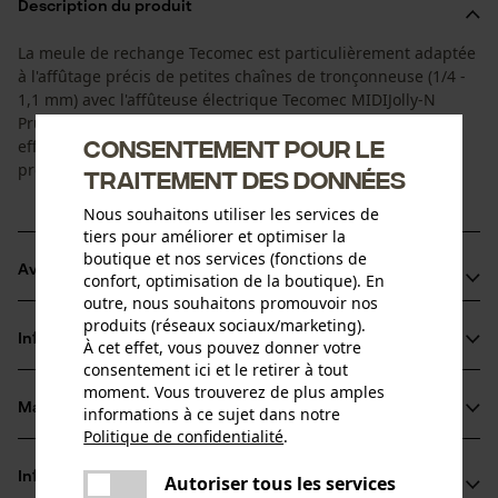
Description du produit
La meule de rechange Tecomec est particulièrement adaptée
à l'affûtage précis de petites chaînes de tronçonneuse (1/4 -
1,1 mm) avec l'affûteuse électrique Tecomec MIDIJolly-N
Pruner MJ 50-60. Elle est durable et permet un entretien
Consentement pour le
efficace des outils pour une performance de coupe et une
précision optimales.
traitement des données
Nous souhaitons utiliser les services de
tiers pour améliorer et optimiser la
boutique et nos services (fonctions de
Avantages du produit
confort, optimisation de la boutique). En
outre, nous souhaitons promouvoir nos
Spécialement conçu pour l'affûtage précis des petites
produits (réseaux sociaux/marketing).
Informations sur le produit
À cet effet, vous pouvez donner votre
chaînes de scies à batterie (1/4" - 1, 1 mm)
consentement ici et le retirer à tout
Longue durée de vie et grande précision
moment. Vous trouverez de plus amples
Faible frottement au niveau des dents de la chaîne
Matériau & entretien
informations à ce sujet dans notre
Détails du produit
Politique de confidentialité
.
partager
Type dactivité
Une erreur s'est produite. Veuillez
Informations fabricant
Autoriser tous les services
partager
Matériau
Affûter, Entretien