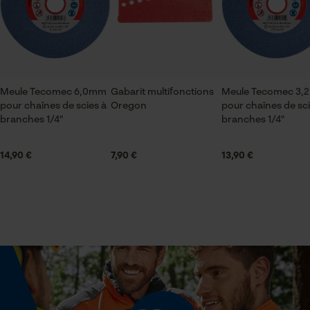
Saison
Vérifier linstallation de cookies
Articles pour toute l'année
ID de session
Sauvegarder les préférences
pour traitement des données
Volume
Meule Tecomec 6,0mm
Gabarit multifonctions
Meule Tecomec 3
pour chaînes de scies à
214.6 cm³
Oregon
Econda Tag Manager
pour chaînes de sci
branches 1/4"
branches 1/4"
14,90 €
7,90 €
13,90 €
Cookies statistiques
Dimensions et taille
Diamètre extérieur
145 mm
Econda Analytics
Diamètre intérieur
Mouseflow Web Analytics Tool
22.5 mm
Fact-Finder Tracking