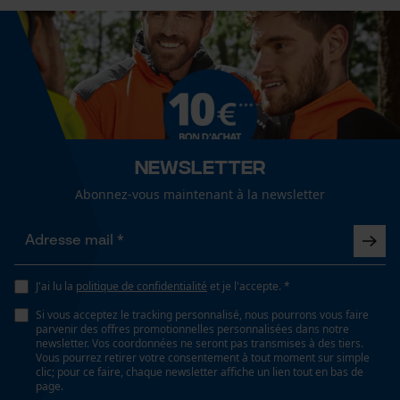
Non
Fact-Finder Tracking
Inverseur de phase
Cookies de performance et de
Non
fonctionnalité
Coupe en biais
Newsletter
Non
Loop54 Personalization
Abonnez-vous maintenant à la newsletter
Page d'accueil personnalisée
Tension de chaîne sans outil
Panier sauvegardé
Non
Salutation personnelle
J'ai lu la
politique de confidentialité
et je l'accepte. *
Géo-IP et détection des
utilisateurs
Si vous acceptez le tracking personnalisé, nous pourrons vous faire
Remplacement de chaîne sans outil
parvenir des offres promotionnelles personnalisées dans notre
Non
Vidéos YouTube
newsletter. Vos coordonnées ne seront pas transmises à des tiers.
Vous pourrez retirer votre consentement à tout moment sur simple
Google Maps
clic; pour ce faire, chaque newsletter affiche un lien tout en bas de
page.
Prise de contact par chat