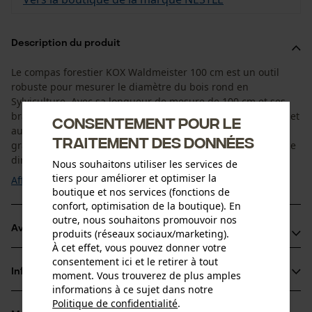
Description du produit
Le compas forestier KOX Waldmeister 100 cm est un outil
robuste pour mesurer le diamètre du bois rond en
Sylviculture. Avec sa longueur de mesure de 100 cm et ses
bras de 52 cm, il convient particulièrement aux gros troncs et
Consentement pour le
aux diamètres importants. La règle anodisée dorée avec
traitement des données
graduation noire est facile à lire et permet un travail efficace
directement sur le dépôt de bois ou ...
Nous souhaitons utiliser les services de
tiers pour améliorer et optimiser la
Afficher plus
boutique et nos services (fonctions de
confort, optimisation de la boutique). En
outre, nous souhaitons promouvoir nos
Avantages du produit
produits (réseaux sociaux/marketing).
À cet effet, vous pouvez donner votre
Maniement aisé et grande résistance à la torsion
consentement ici et le retirer à tout
Informations sur le produit
moment. Vous trouverez de plus amples
Possibilité de relever les mesures des deux côtés
informations à ce sujet dans notre
Le revêtement Eloxal protège les chiffres noirs de l'usure
Politique de confidentialité
.
partager