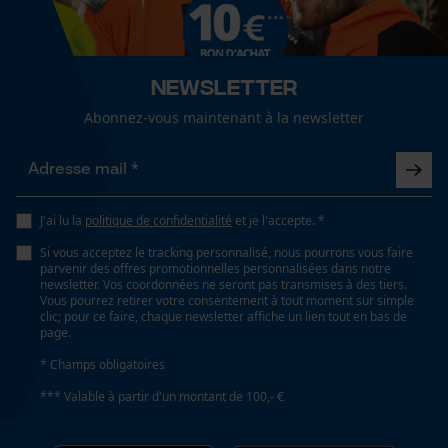
Ajustable en continu, Montage facile
Cookies de performance et de
fonctionnalité
Newsletter
Fonction de hachage
Non
Abonnez-vous maintenant à la newsletter
Loop54 Personalization
Inverseur de phase
Non
Page d'accueil personnalisée
J'ai lu la
politique de confidentialité
et je l'accepte. *
Panier sauvegardé
Si vous acceptez le tracking personnalisé, nous pourrons vous faire
parvenir des offres promotionnelles personnalisées dans notre
Salutation personnelle
Coupe en biais
newsletter. Vos coordonnées ne seront pas transmises à des tiers.
Géo-IP et détection des
Non
Vous pourrez retirer votre consentement à tout moment sur simple
utilisateurs
clic; pour ce faire, chaque newsletter affiche un lien tout en bas de
page.
Vidéos YouTube
* Champs obligatoires
Tension de chaîne sans outil
Google Maps
Non
*** Valable à partir d'un montant de 100,- €
Prise de contact par chat