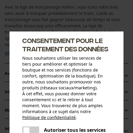
Avec la tige de tronçonnage Kolibri, vous sciez votre bois
sans avoir à marquer préalablement le tronc. L'aide au
tronçonnage vous fait gagner beaucoup de temps et vous
travaillez beaucoup plus efficacement. La tige de
tronçonnage Kolibri se fixe en un clin d'œil grâce à son
système de fixation rapide à une main, et la butée peut en
Consentement pour le
outre être réglée en continu. Ne peut être ...
traitement des données
Afficher plus
Nous souhaitons utiliser les services de
tiers pour améliorer et optimiser la
boutique et nos services (fonctions de
Avantages du produit
confort, optimisation de la boutique). En
outre, nous souhaitons promouvoir nos
Montage simple et rapide sur la tronçonneuse
produits (réseaux sociaux/marketing).
Informations sur le produit
À cet effet, vous pouvez donner votre
Sciez votre bois sans marquer préalablement le tronc
consentement ici et le retirer à tout
Le Kolibri 100-v s'enlève facilement sans retirer la
moment. Vous trouverez de plus amples
tronçonneuse
Matériau & entretien
informations à ce sujet dans notre
Détails du produit
Politique de confidentialité
.
partager
Type dactivité
Une erreur s'est produite. Veuillez
Autoriser tous les services
Informations fabricant
partager