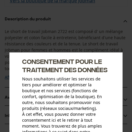
Vers la boutique de la marque Jobman
Description du produit
Le short de travail Jobman 2722 est composé d' un mélange
polyester et coton facile à entretenir, bénéficiant d'une haute
résistance des couleurs et de la tenue. Le short de travail
Jobman pour femmes et hommes est le complément idéal à
votre tenue de travail habituelle. Avec ses nombreuses
Consentement pour le
poches bien pratiques, vos outils les plus importants sont
toujours à portée de main. Le ...
traitement des données
Afficher plus
Nous souhaitons utiliser les services de
tiers pour améliorer et optimiser la
boutique et nos services (fonctions de
confort, optimisation de la boutique). En
Avantages du produit
outre, nous souhaitons promouvoir nos
produits (réseaux sociaux/marketing).
Short de travail Jobman avec poche pour mètre pliant et
À cet effet, vous pouvez donner votre
Informations sur le produit
rangement pour couteau
consentement ici et le retirer à tout
moment. Vous trouverez de plus amples
Poches à rabat renforcées, comme un pantalon de
informations à ce sujet dans notre