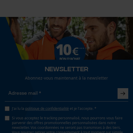
aménagement paysager, artisanat
Mouseflow Web Analytics Tool
Fact-Finder Tracking
Finition du col
ceinture classique
Cookies de performance et de
fonctionnalité
Sexe
unisexe
Newsletter
Loop54 Personalization
Abonnez-vous maintenant à la newsletter
Saison
Page d'accueil personnalisée
Articles pour toute l'année
Panier sauvegardé
Salutation personnelle
Optique/motif
J'ai lu la
politique de confidentialité
et je l'accepte. *
Géo-IP et détection des
tricolore, réfléchissant
utilisateurs
Si vous acceptez le tracking personnalisé, nous pourrons vous faire
parvenir des offres promotionnelles personnalisées dans notre
Vidéos YouTube
newsletter. Vos coordonnées ne seront pas transmises à des tiers.
Vous pourrez retirer votre consentement à tout moment sur simple
Google Maps
Ajustement