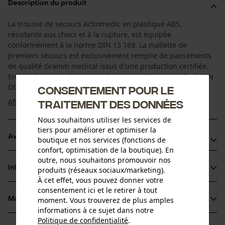
Description du produit
La trousse de secours Actiomedic en plastique ABS,
résistante aux chocs et à la rupture, est équipée
conformément à la norme DIN 13 169. La mallette de
premiers secours est exclusivement remplie de pansements
de qualité Gramm medical issus d'une production certifiée.
En cas d'urgence, la trousse de secours Gramm medical SAN
DIN 13169 vous permet d'avoir à portée de main tous les ...
Consentement pour le
Afficher plus
traitement des données
Nous souhaitons utiliser les services de
tiers pour améliorer et optimiser la
Avantages du produit
boutique et nos services (fonctions de
confort, optimisation de la boutique). En
outre, nous souhaitons promouvoir nos
La mallette de premiers secours est utilisable de manière
Informations sur le produit
produits (réseaux sociaux/marketing).
mobile et fixe
À cet effet, vous pouvez donner votre
Tous les éléments de la mallette sont imprimés en plusieurs
consentement ici et le retirer à tout
langues
moment. Vous trouverez de plus amples
Matériau & entretien
Détails du produit
informations à ce sujet dans notre
Des images facilitent l'utilisation de tous les éléments de la
Politique de confidentialité
.
mallette