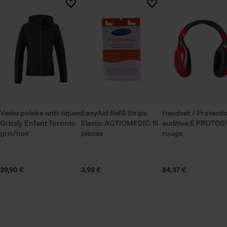
Il n'y a pas encore d'évaluations sur ce produit
Saison
Articles pour toute l'année
Vérifier linstallation de cookies
ID de session
Sauvegarder les préférences
Contenu de la livraison
pour traitement des données
1x remplissage matériel de pansement Actiomedic
Econda Tag Manager
Veste polaire anti-tiques
EasyAid Refill Strips
Headset / Protecti
Grizzly Enfant Toronto
Elastic ACTIOMEDIC 15
auditive E PROTOS
gris/noir
Spécifications techniques
pièces
rouge
Cookies statistiques
Lubrification automatique de la chaîne
Non
39,90 €
3,98 €
84,37 €
Econda Analytics
Forme dadministration
Gants, Pansements adhésifs, Lingettes, Sachet,
Mouseflow Web Analytics Tool
Compresses, Pansement, Non-tissé