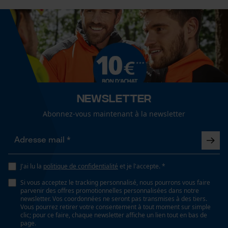
Fact-Finder Tracking
Propriété
Résistant aux chocs, Mobile, incassable
Cookies de performance et de
fonctionnalité
Forme
rectangulaire
Newsletter
Loop54 Personalization
Abonnez-vous maintenant à la newsletter
Page d'accueil personnalisée
Fonction de hachage
Non
Panier sauvegardé
Salutation personnelle
J'ai lu la
politique de confidentialité
et je l'accepte. *
Géo-IP et détection des
Inverseur de phase
utilisateurs
Si vous acceptez le tracking personnalisé, nous pourrons vous faire
Non
parvenir des offres promotionnelles personnalisées dans notre
Vidéos YouTube
newsletter. Vos coordonnées ne seront pas transmises à des tiers.
Vous pourrez retirer votre consentement à tout moment sur simple
Google Maps
clic; pour ce faire, chaque newsletter affiche un lien tout en bas de
page.
Coupe en biais