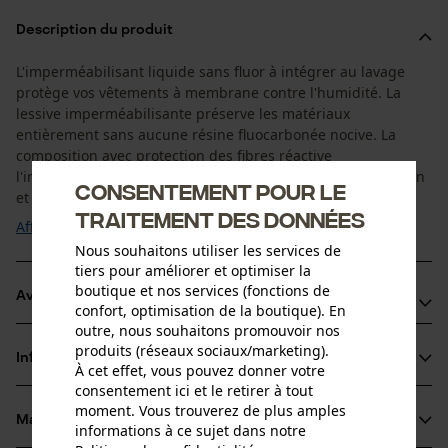
Description du produit
L'imperméabilisant liquide sans fluor à intégrer au lavage
protège vos vêtements à membrane contre l'humidité. La
lessive imperméabilisante préserve les matériaux
entièrement sans aucune résine fluocarbonée nocive. La
composition avec protection des fibres réactive
l'imperméabilisation même après abrasion due à l'utilisation
Consentement pour le
et maintien la respirance des textiles ainsi que ...
traitement des données
Afficher plus
Nous souhaitons utiliser les services de
tiers pour améliorer et optimiser la
boutique et nos services (fonctions de
Avantages du produit
confort, optimisation de la boutique). En
outre, nous souhaitons promouvoir nos
Protège contre l'humidité
produits (réseaux sociaux/marketing).
Informations sur le produit
Imperméabilisation liquide convient pour le Gore-Tex,
À cet effet, vous pouvez donner votre
consentement ici et le retirer à tout
Polartec, Dermizax etc.
moment. Vous trouverez de plus amples
Imperméabilisant biodégradable
Matériau & entretien
informations à ce sujet dans notre
Détails du produit