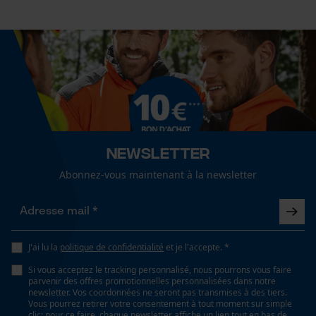
Spécifications techniques
Fact-Finder Tracking
État de lunité
Liquide
Cookies de performance et de
fonctionnalité
Lubrification automatique de la chaîne
Non
Newsletter
Loop54 Personalization
Propriété
Abonnez-vous maintenant à la newsletter
Respectueux de l'environnement, sans fluor, sans
Page d'accueil personnalisée
résine fluorocarbonée, respirant, biodégradable,
Panier sauvegardé
Imprégnant
Salutation personnelle
J'ai lu la
politique de confidentialité
Géo-IP et détection des
et je l'accepte. *
utilisateurs
Capacité de remplissage
Si vous acceptez le tracking personnalisé, nous pourrons vous faire
250 ml
parvenir des offres promotionnelles personnalisées dans notre
Vidéos YouTube
newsletter. Vos coordonnées ne seront pas transmises à des tiers.
Vous pourrez retirer votre consentement à tout moment sur simple
Google Maps
clic; pour ce faire, chaque newsletter affiche un lien tout en bas de