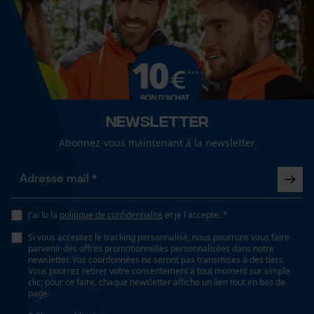
Fact-Finder Tracking
Lubrification automatique de la chaîne
Non
Cookies de performance et de
Propriété
fonctionnalité
Respectueux de l'environnement, Séchage rapide,
sans fluor, sans résine fluorocarbonée, respirant,
Newsletter
biodégradable, Imprégnant
Abonnez-vous maintenant à la newsletter
Loop54 Personalization
Page d'accueil personnalisée
Capacité de remplissage
200 ml
Panier sauvegardé
J'ai lu la
politique de confidentialité
et je l'accepte. *
Salutation personnelle
Géo-IP et détection des
Si vous acceptez le tracking personnalisé, nous pourrons vous faire
Fonction de hachage
utilisateurs
parvenir des offres promotionnelles personnalisées dans notre
Non
newsletter. Vos coordonnées ne seront pas transmises à des tiers.
Vidéos YouTube
Vous pourrez retirer votre consentement à tout moment sur simple
clic; pour ce faire, chaque newsletter affiche un lien tout en bas de
Google Maps
page.
Inverseur de phase