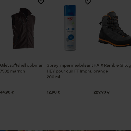
Il n'y a pas encore d'évaluations sur ce produit
Saison
Articles pour toute l'année
Vérifier linstallation de cookies
ID de session
Contenu de la livraison
Sauvegarder les préférences
1x spray
pour traitement des données
Econda Tag Manager
Gilet softshell Jobman
Spray imperméabilisant
HAIX Ramble GTX g
Volume
7502 marron
HEY pour cuir FF Impra
orange
550 cm³
200 ml
Cookies statistiques
44,90 €
12,90 €
229,90 €
Spécifications techniques
État de lunité
Econda Analytics
Liquide
Mouseflow Web Analytics Tool