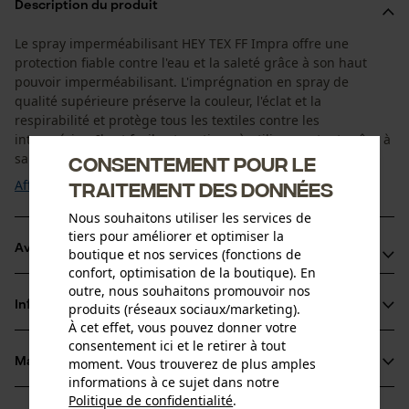
Description du produit
Le spray imperméabilisant HEY TEX FF Impra offre une
protection fiable contre l'eau et la saleté grâce à son haut
pouvoir imperméabilisant. L'imprégnation en spray de
qualité supérieure préserve la couleur, l'éclat et la
respirabilité et protège tous les textiles contre les
intempéries. Il est facile et pratique à utiliser partout grâce à
sa pulvérisation puissante à 360°. ...
Consentement pour le
Afficher plus
traitement des données
Nous souhaitons utiliser les services de
tiers pour améliorer et optimiser la
Avantages du produit
boutique et nos services (fonctions de
confort, optimisation de la boutique). En
outre, nous souhaitons promouvoir nos
Spray imperméabilisant qui repousse l'eau et la saleté
Informations sur le produit
produits (réseaux sociaux/marketing).
Imperméabilisant, écologique et durable
À cet effet, vous pouvez donner votre
FF sans fluor
consentement ici et le retirer à tout
moment. Vous trouverez de plus amples
Matériau & entretien
Détails du produit
informations à ce sujet dans notre
Politique de confidentialité
.