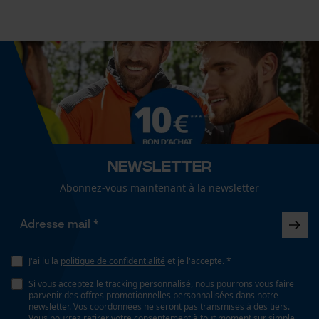
Fact-Finder Tracking
2253.5 cm³
Cookies de performance et de
Spécifications techniques
fonctionnalité
Lubrification automatique de la chaîne
Non
Loop54 Personalization
Newsletter
Valeur disolation
Page d'accueil personnalisée
27 dB
Abonnez-vous maintenant à la newsletter
Panier sauvegardé
Salutation personnelle
Propriété
Géo-IP et détection des
Rembourrage doux, Confortable, rembourré,
utilisateurs
J'ai lu la
politique de confidentialité
et je l'accepte. *
adaptable, Protecteur, Ajustement réglable,
Vidéos YouTube
confortable
Si vous acceptez le tracking personnalisé, nous pourrons vous faire
parvenir des offres promotionnelles personnalisées dans notre
Google Maps
newsletter. Vos coordonnées ne seront pas transmises à des tiers.
Vous pourrez retirer votre consentement à tout moment sur simple