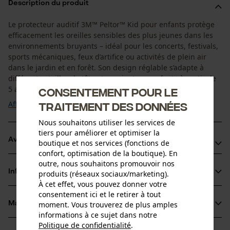
Description du produit
Le protecteur auditif 3M™ Peltor™ Kid pour enfants protège
efficacement les oreilles sensibles des plus jeunes dans les
environnements bruyants – idéal pour les concerts, festivals,
sports mécaniques, feux d’artifice ou activités de plein air
dans le jardin et en forêt. Son design réglable s’adapte à
différentes tailles de tête et convient aux enfants à partir de
5 ans. ...
Consentement pour le
Afficher plus
traitement des données
Nous souhaitons utiliser les services de
tiers pour améliorer et optimiser la
Avantages du produit
boutique et nos services (fonctions de
confort, optimisation de la boutique). En
• Suspension à deux points pour un maintien sûr et une pression
outre, nous souhaitons promouvoir nos
uniforme
Informations sur le produit
produits (réseaux sociaux/marketing).
• Ajustement réglable – accompagne la croissance de l’enfant
À cet effet, vous pouvez donner votre
consentement ici et le retirer à tout
• Profil plat – bien adapté aux petites tailles de tête
moment. Vous trouverez de plus amples
Matériau & entretien
Détails du produit
informations à ce sujet dans notre
Politique de confidentialité
.