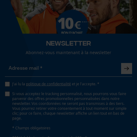
Cookies de performance et de
Valeur disolation
32 dB
fonctionnalité
Newsletter
Propriété
Réduction du bruit, Moderne, bien visible, Facile,
Loop54 Personalization
Abonnez-vous maintenant à la newsletter
Amortissant le bruit
Page d'accueil personnalisée
Panier sauvegardé
Fonction de hachage
Salutation personnelle
J'ai lu la
politique de confidentialité
et je l'accepte. *
Non
Géo-IP et détection des
Si vous acceptez le tracking personnalisé, nous pourrons vous faire
utilisateurs
parvenir des offres promotionnelles personnalisées dans notre
newsletter. Vos coordonnées ne seront pas transmises à des tiers.
Vidéos YouTube
Inverseur de phase
Vous pourrez retirer votre consentement à tout moment sur simple
Non
clic; pour ce faire, chaque newsletter affiche un lien tout en bas de
Google Maps
page.
Prise de contact par chat
* Champs obligatoires
Coupe en biais