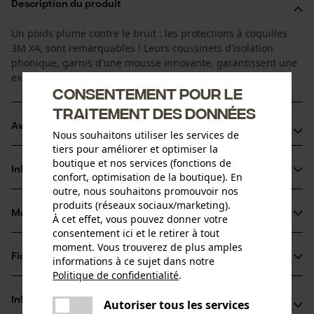
Description du produit
Un poids plume contre le bruit : les protections à coquilles
3M X4, sont remarquables ! Leurs coussinets d'isolation
phonique, garnis d'une mousse innovante, garantissent une
excellente protection auditive anti-bruit.
Consentement pour le
traitement des données
Avantages du produit
Nous souhaitons utiliser les services de
tiers pour améliorer et optimiser la
Design moderne et fin
boutique et nos services (fonctions de
Informations sur le produit
confort, optimisation de la boutique). En
Parfaitement compatible avec d'autres éléments de
outre, nous souhaitons promouvoir nos
protections personnelles de 3M
produits (réseaux sociaux/marketing).
Plus de visibilité et de sécurité grâce à la couleur fluo
Matériau & entretien
À cet effet, vous pouvez donner votre
Détails du produit
consentement ici et le retirer à tout
moment. Vous trouverez de plus amples
Type dactivité
Fiches techniques
informations à ce sujet dans notre
Matériau
Séjour dans un environnement bruyant, Protéger
Politique de confidentialité
.
partager
Déclaration de conformité (PDF)
Détails du rembourrage
Une erreur s'est produite. Veuillez
Informations fabricant
Autoriser tous les services
partager
coussinets pour oreilles