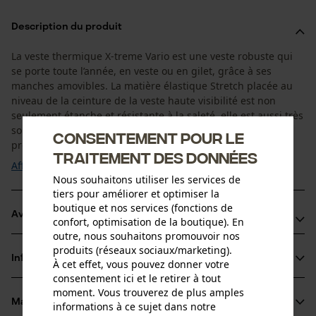
Description du produit
La veste thermique X-treme Vario est une veste robuste qui
se porte toute l’année, en veste ou en gilet, grâce à ses
manches amovibles. La matière élastique Stretch placée au
niveau de la ceinture de la veste haute visibilité est non
seulement étanche et résistante à la saleté, elle est aussi très
solide. L’intérieur des poignets est élastique et vous
Consentement pour le
protègent de la ...
traitement des données
Afficher plus
Nous souhaitons utiliser les services de
tiers pour améliorer et optimiser la
boutique et nos services (fonctions de
Avantages du produit
confort, optimisation de la boutique). En
outre, nous souhaitons promouvoir nos
La matière stretch de la veste fonctionnelle PSS assure un
produits (réseaux sociaux/marketing).
Informations sur le produit
À cet effet, vous pouvez donner votre
confort de port optimal, beaucoup de légèreté et
consentement ici et le retirer à tout
d’adaptabilité, ainsi qu' une liberté de mouvements accrue
moment. Vous trouverez de plus amples
Veste fonctionnelle PSS pour femmes et hommes avec
Matériau & entretien
informations à ce sujet dans notre
Détails du produit