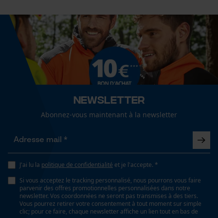
Échancrure du col
col montant
Fact-Finder Tracking
Secteur
Cookies de performance et de
sylviculture, En plein air, agriculture
fonctionnalité
Sexe
Newsletter
unisexe
Loop54 Personalization
Abonnez-vous maintenant à la newsletter
Page d'accueil personnalisée
Saison
Panier sauvegardé
Articles pour toute l'année
Salutation personnelle
J'ai lu la
politique de confidentialité
et je l'accepte. *
Géo-IP et détection des
utilisateurs
Si vous acceptez le tracking personnalisé, nous pourrons vous faire
Optique/motif
parvenir des offres promotionnelles personnalisées dans notre
tricolore, réfléchissant
Vidéos YouTube
newsletter. Vos coordonnées ne seront pas transmises à des tiers.
Vous pourrez retirer votre consentement à tout moment sur simple
Google Maps
clic; pour ce faire, chaque newsletter affiche un lien tout en bas de