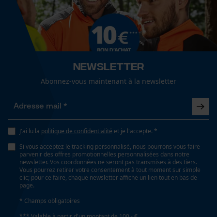
Spécifications techniques
Lubrification automatique de la chaîne
Non
Cookies de performance et de
fonctionnalité
Newsletter
Propriété
risque de recul réduit, Peu de vibrations
Abonnez-vous maintenant à la newsletter
Loop54 Personalization
Page d'accueil personnalisée
Estampage composant propulseur
91
Panier sauvegardé
J'ai lu la
politique de confidentialité
et je l'accepte. *
Salutation personnelle
Si vous acceptez le tracking personnalisé, nous pourrons vous faire
Géo-IP et détection des
parvenir des offres promotionnelles personnalisées dans notre
Réglage Jolly
utilisateurs
newsletter. Vos coordonnées ne seront pas transmises à des tiers.
60 deg
Vous pourrez retirer votre consentement à tout moment sur simple
Vidéos YouTube
clic; pour ce faire, chaque newsletter affiche un lien tout en bas de
page.
Google Maps
Limes 1ère moitié
* Champs obligatoires
Prise de contact par chat
4 mm
*** Valable à partir d'un montant de 100,- €