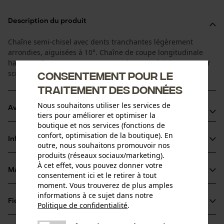
Description du produit
Chaîne semi-chisel avec dents tranchantes légèrement
arrondies, aiguisées à 10°. Chaîne de coupe longitudinale
haute performance, coupe en souplesse, spécialement pour
scieries mobiles.
Consentement pour le
traitement des données
Nous souhaitons utiliser les services de
Avantages du produit
tiers pour améliorer et optimiser la
boutique et nos services (fonctions de
Arêtes de coupe de petit diamètre pour des coupes
confort, optimisation de la boutique). En
Informations sur le produit
rapides et un affûtage aisé
outre, nous souhaitons promouvoir nos
produits (réseaux sociaux/marketing).
Chaînes sans maillons d'entraînement de sécurité
À cet effet, vous pouvez donner votre
Grâce à des maillons de liaison spéciaux l'huile reste plus
Matériau & entretien
consentement ici et le retirer à tout
Détails du produit
longtemps sur la chaîne de la tronçonneuse
moment. Vous trouverez de plus amples
informations à ce sujet dans notre
Type dactivité
Fiches techniques
Politique de confidentialité
.
Matériau
Scier
partager
Fiche technique du fabricant (PDF)
Une erreur s'est produite. Veuillez