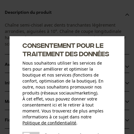
Description du produit
Chaîne semi-chisel avec dents tranchantes légèrement
arrondies, aiguisées à 10°. Chaîne de coupe longitudinale
haute performance, coupe en souplesse, spécialement pour
scieries mobiles.
Consentement pour le
traitement des données
Nous souhaitons utiliser les services de
Avantages du produit
tiers pour améliorer et optimiser la
boutique et nos services (fonctions de
Arêtes de coupe de petit diamètre pour des coupes
confort, optimisation de la boutique). En
Informations sur le produit
rapides et un affûtage aisé
outre, nous souhaitons promouvoir nos
produits (réseaux sociaux/marketing).
Chaînes sans maillons d'entraînement de sécurité
À cet effet, vous pouvez donner votre
Grâce à des maillons de liaison spéciaux l'huile reste plus
Matériau & entretien
consentement ici et le retirer à tout
Détails du produit
longtemps sur la chaîne de la tronçonneuse
moment. Vous trouverez de plus amples
informations à ce sujet dans notre
Type dactivité
Fiches techniques
Politique de confidentialité
.
Matériau
Scier
partager
Fiche technique du fabricant (PDF)
Une erreur s'est produite. Veuillez