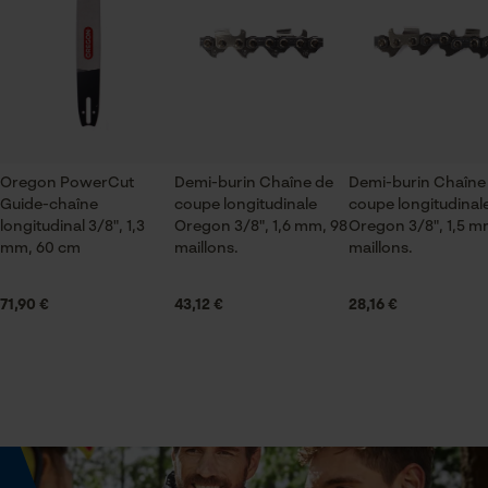
jardinage et aménagement paysager, artisanat,
pas à nous contacter par téléphone au 03 55 401 480
agriculture
ou par e-mail à info-fr@kox.eu.
Vérifier linstallation de cookies
ID de session
Saison
Sauvegarder les préférences
Articles pour toute l'année
pour traitement des données
Oregon PowerCut
Demi-burin Chaîne de
Demi-burin Chaîne
Econda Tag Manager
Guide-chaîne
coupe longitudinale
coupe longitudinal
Contenu de la livraison
longitudinal 3/8", 1,3
Oregon 3/8", 1,6 mm, 98
Oregon 3/8", 1,5 m
1 x Chaîne de coupe longitudinale
mm, 60 cm
maillons.
maillons.
Cookies statistiques
71,90 €
43,12 €
28,16 €
Dimensions et taille
Longueur du rail
55 cm
Econda Analytics
Mouseflow Web Analytics Tool
Fact-Finder Tracking