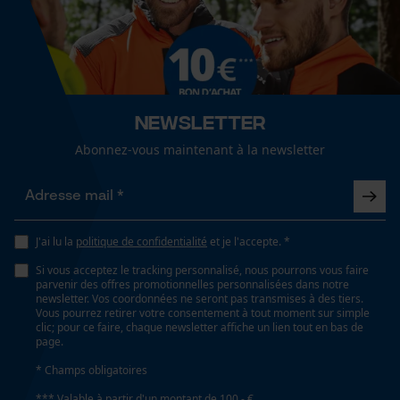
Spécifications techniques
Lubrification automatique de la chaîne
Non
Cookies de performance et de
fonctionnalité
Newsletter
Propriété
risque de recul réduit, Précis
Abonnez-vous maintenant à la newsletter
Loop54 Personalization
Page d'accueil personnalisée
Estampage composant propulseur
73
Panier sauvegardé
J'ai lu la
politique de confidentialité
et je l'accepte. *
Salutation personnelle
Si vous acceptez le tracking personnalisé, nous pourrons vous faire
Géo-IP et détection des
parvenir des offres promotionnelles personnalisées dans notre
Réglage Jolly
utilisateurs
newsletter. Vos coordonnées ne seront pas transmises à des tiers.
50 deg
Vous pourrez retirer votre consentement à tout moment sur simple
Vidéos YouTube
clic; pour ce faire, chaque newsletter affiche un lien tout en bas de
page.
Google Maps
Limes 1ère moitié
* Champs obligatoires
Prise de contact par chat
5.5 mm
*** Valable à partir d'un montant de 100,- €