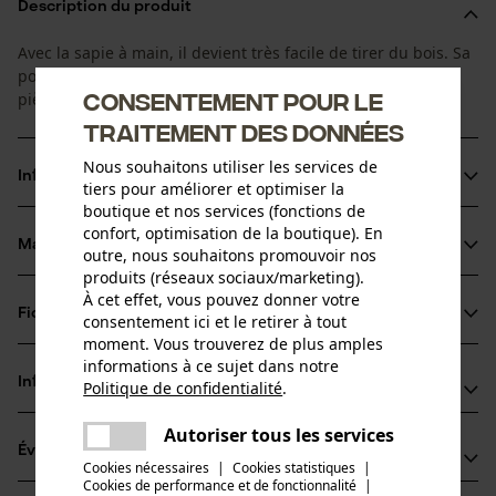
Description du produit
Avec la sapie à main, il devient très facile de tirer du bois. Sa
pointe affûtée facilite le levage et le rangement de petites
Consentement pour le
pièces de bois coupées.
traitement des données
Nous souhaitons utiliser les services de
Informations sur le produit
tiers pour améliorer et optimiser la
boutique et nos services (fonctions de
confort, optimisation de la boutique). En
Matériau & entretien
outre, nous souhaitons promouvoir nos
Détails du produit
produits (réseaux sociaux/marketing).
À cet effet, vous pouvez donner votre
Type dactivité
Fiches techniques
consentement ici et le retirer à tout
Matériau
Soulever, Retourner
moment. Vous trouverez de plus amples
Fiche de données de sécurité du produit (PDF)
informations à ce sujet dans notre
Matériau des lames
Informations fabricant
Politique de confidentialité
.
Acier
partager
Groupe dâge
Une erreur s'est produite. Veuillez
Stubai ZMV GmbH
Autoriser tous les services
adulte
partager
Évaluations
essayer encore.
(2)
Dr. Kofler-Straße 1
Cookies nécessaires
|
Cookies statistiques
|
Matériau principal
6166 Fulpmes, Autriche
Cookies de performance et de fonctionnalité
mail
|