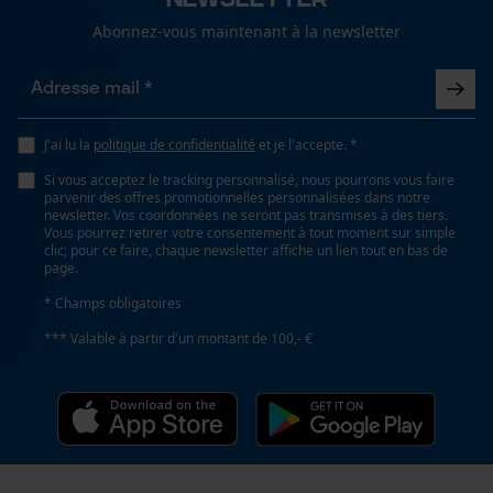
Cookies de performance et de
Abonnez-vous maintenant à la newsletter
fonctionnalité
Poids de la tête
180 g
Loop54 Personalization
J'ai lu la
politique de confidentialité
et je l'accepte. *
Longueur de la tête
Page d'accueil personnalisée
Si vous acceptez le tracking personnalisé, nous pourrons vous faire
20 cm
parvenir des offres promotionnelles personnalisées dans notre
Panier sauvegardé
newsletter. Vos coordonnées ne seront pas transmises à des tiers.
Vous pourrez retirer votre consentement à tout moment sur simple
Salutation personnelle
clic; pour ce faire, chaque newsletter affiche un lien tout en bas de
Longueur de la poignée
page.
Géo-IP et détection des
59 cm
utilisateurs
* Champs obligatoires
Vidéos YouTube
*** Valable à partir d'un montant de 100,- €
Google Maps
Longueur du manche
61.5 cm
Prise de contact par chat
Spécifications techniques
Cookies marketing