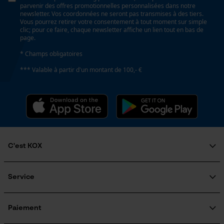
parvenir des offres promotionnelles personnalisées dans notre
Prise de contact par chat
newsletter. Vos coordonnées ne seront pas transmises à des tiers.
Vous pourrez retirer votre consentement à tout moment sur simple
clic; pour ce faire, chaque newsletter affiche un lien tout en bas de
Inverseur de phase
page.
Non
Cookies marketing
* Champs obligatoires
*** Valable à partir d'un montant de 100,- €
Coupe en biais
Non
Google Global Site Tag
Microsoft Advertising Universal
Event Tracking
Pas
3/8" hobby
Facebook Pixel
C'est KOX
Survicate
Qui sommes-nous?
Propulseur épaisseur de la rainure (mm)
Engagement social
Service
1.3 mm
Guide pratique
Questions fréquemment posées
KOX Harvester
KOX Catalogue
Inscription à la newsletter
Paiement
Traitement des retours
Tension de chaîne sans outil