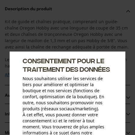
Description du produit
Kit de guide et chaînes pratique, comprenant un guide-
chaîne Oregon Hobby avec une longueur de coupe de 35 cm
et deux chaînes de tronçonneuse Oregon Hobby avec une
largeur de maillon de 1,3 mm et un pas Hobby de 3/8". Vous
avez ainsi la chaîne de rechange adéquate à portée de main.
Le guide-chaîne Oregon Hobby se distingue surtout par son
Consentement pour le
haut niveau de stabilité, sa ...
traitement des données
Afficher plus
Nous souhaitons utiliser les services de
tiers pour améliorer et optimiser la
boutique et nos services (fonctions de
Avantages du produit
confort, optimisation de la boutique). En
outre, nous souhaitons promouvoir nos
produits (réseaux sociaux/marketing).
Amélioration des performances de coupe et de la durée
À cet effet, vous pouvez donner votre
Informations sur le produit
de vie du guide et de la chaîne de tronçonneuse grâce à un
consentement ici et le retirer à tout
dispositif de blocage qui maintient le lubrifiant exactement
moment. Vous trouverez de plus amples
informations à ce sujet dans notre
là où il est nécessaire.
Matériau & entretien