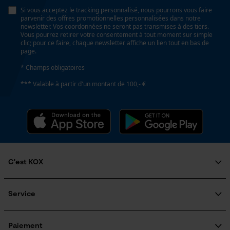
Google Maps
Non
Si vous acceptez le tracking personnalisé, nous pourrons vous faire
parvenir des offres promotionnelles personnalisées dans notre
Prise de contact par chat
newsletter. Vos coordonnées ne seront pas transmises à des tiers.
Vous pourrez retirer votre consentement à tout moment sur simple
clic; pour ce faire, chaque newsletter affiche un lien tout en bas de
Inverseur de phase
page.
Non
Cookies marketing
* Champs obligatoires
*** Valable à partir d'un montant de 100,- €
Coupe en biais
Non
Google Global Site Tag
Microsoft Advertising Universal
Event Tracking
Pas
Facebook Pixel
325"
C'est KOX
Survicate
Qui sommes-nous?
Propulseur épaisseur de la rainure (mm)
Engagement social
Service
1.1 mm
Guide pratique
Questions fréquemment posées
KOX Harvester
KOX Catalogue
Inscription à la newsletter
Paiement