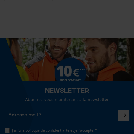
Mouseflow Web Analytics Tool
Fact-Finder Tracking
Dimensions et taille
Longueur du rail
33 cm
Cookies de performance et de
fonctionnalité
Spécifications techniques
Lubrification automatique de la chaîne
Loop54 Personalization
Non
Page d'accueil personnalisée
Newsletter
Panier sauvegardé
Propriété
Abonnez-vous maintenant à la newsletter
Salutation personnelle
efficient, Précis, Haute performance de coupe,
Géo-IP et détection des
Grande stabilité
utilisateurs
Vidéos YouTube
J'ai lu la
politique de confidentialité
et je l'accepte. *
Fonction de hachage