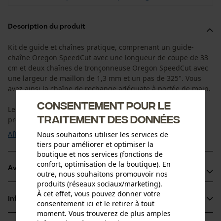
Description du produit
Kit de guide et chaînes pratique, comprenant un guide-
chaîne Oregon SpeedCut avec une longueur de coupe de 33
cm et deux chaînes de tronçonneuse Oregon SpeedCut avec
une largeur de maillon de 1,3 mm et un pas de 325". Vous
avez ainsi la chaîne de rechange adéquate à portée de main.
Consentement pour le
Le guide-chaîne Oregon SpeedCut se distingue par sa
traitement des données
précision de coupe et son maniement ...
Afficher plus
Nous souhaitons utiliser les services de
tiers pour améliorer et optimiser la
boutique et nos services (fonctions de
confort, optimisation de la boutique). En
Avantages du produit
outre, nous souhaitons promouvoir nos
produits (réseaux sociaux/marketing).
La taille de coupe réduite produit moins de copeaux et
À cet effet, vous pouvez donner votre
Informations sur le produit
consentement ici et le retirer à tout
vous permet d’obtenir du bois plus ferme
moment. Vous trouverez de plus amples
Chaînes de tronçonneuse équipées d’un nouveau type de