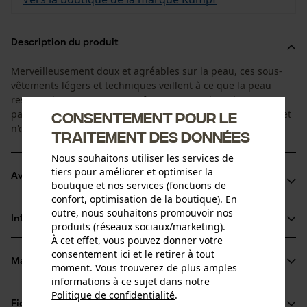
Description du produit
Merveilleusement doux et agréables sur la peau, ces sous-
vêtements légers et techniques veillent à ce que la peau
reste toujours au sec. Le confort est garanti par la coupe
parfaite des T-shirts. Ainsi, les coutures côtés sont inutiles et
Consentement pour le
n'occasionnent ni frottement ni gêne.
traitement des données
Nous souhaitons utiliser les services de
tiers pour améliorer et optimiser la
Avantages du produit
boutique et nos services (fonctions de
confort, optimisation de la boutique). En
Pas de coutures latérales, donc pas de pression ni de
outre, nous souhaitons promouvoir nos
frottement
Informations sur le produit
produits (réseaux sociaux/marketing).
À cet effet, vous pouvez donner votre
consentement ici et le retirer à tout
Matériau & entretien
moment. Vous trouverez de plus amples
Détails du produit
informations à ce sujet dans notre
Politique de confidentialité
.
Type de manche
partager
Fiches techniques