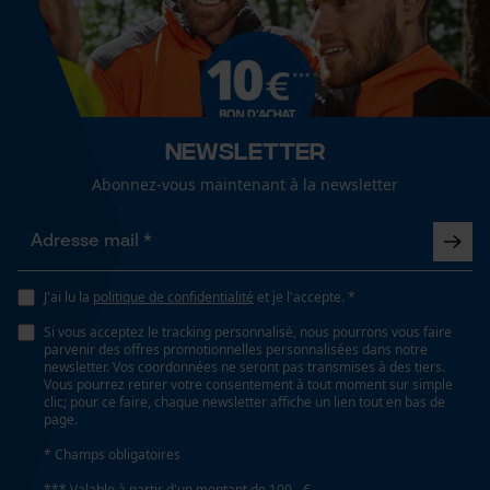
Fact-Finder Tracking
Conditions météorologiques
Cookies de performance et de
nuageux et frais, froid et glacé, venteux
fonctionnalité
Newsletter
Abonnez-vous maintenant à la newsletter
Spécifications techniques
Loop54 Personalization
Lubrification automatique de la chaîne
Non
Page d'accueil personnalisée
J'ai lu la
politique de confidentialité
et je l'accepte. *
Panier sauvegardé
Si vous acceptez le tracking personnalisé, nous pourrons vous faire
Salutation personnelle
Propriété
parvenir des offres promotionnelles personnalisées dans notre
Doux, Confortable, Séchage rapide, rde la peau,
Géo-IP et détection des
newsletter. Vos coordonnées ne seront pas transmises à des tiers.
utilisateurs
Vous pourrez retirer votre consentement à tout moment sur simple
agréable
clic; pour ce faire, chaque newsletter affiche un lien tout en bas de
Vidéos YouTube
page.
Google Maps
* Champs obligatoires
Fonction de hachage
Prise de contact par chat
Non
*** Valable à partir d'un montant de 100,- €